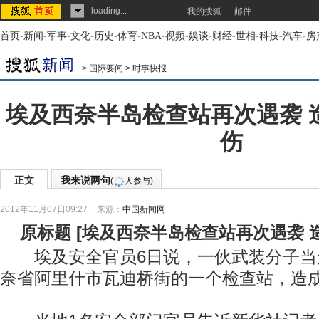
loading...
我的搜狐
邮件
首页
-
新闻
-
军事
-
文化
-
历史
-
体育
-
NBA
-
视频
-
娱谈
-
财经
-
世相
-
科技
-
汽车
-
房
>
国际要闻
>
时事快报
埃及西奈半岛检查站再次遇袭 
伤
正文
我来说两句
(
人参与)
2012年11月07日09:27
来源：
中国新闻网
原标题
[
埃及西奈半岛检查站再次遇袭 
埃及安全官员6日说，一伙武装分子当
奈省阿里什市瓦迪桥街的一个检查站，造成