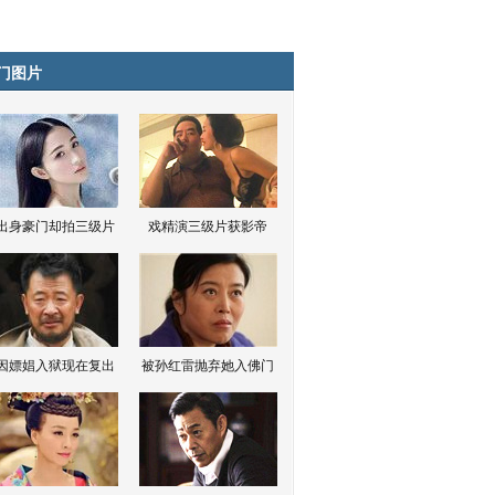
门图片
出身豪门却拍三级片
戏精演三级片获影帝
因嫖娼入狱现在复出
被孙红雷抛弃她入佛门