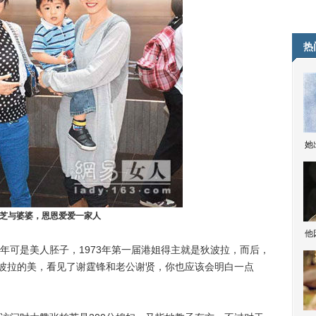
热
她
芝与婆婆，恩恩爱爱一家人
他
可是美人胚子，1973年第一届港姐得主就是狄波拉，而后，
狄波拉的美，看见了谢霆锋和老公谢贤，你也应该会明白一点