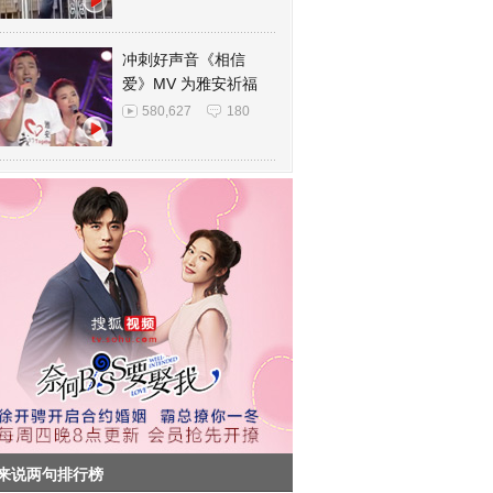
冲刺好声音《相信
爱》MV 为雅安祈福
580,627
180
来说两句排行榜