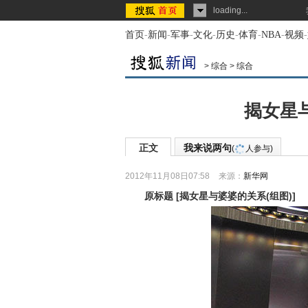
loading...
首页
-
新闻
-
军事
-
文化
-
历史
-
体育
-
NBA
-
视频
-
>
综合
>
综合
揭女星
正文
我来说两句
(
人参与)
2012年11月08日07:58
来源：
新华网
原标题
[
揭女星与婆婆的关系(组图)
]