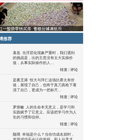
博推荐
袁岳
当浮层化现象严重时，我们遇到
的挑战是，出的主意没有太大实操价
值，从事实际操作的人…
转发
|
评论
足夜王涛
恒大与拜仁这场比赛太有价
值，展现了自己，也终于真刀真枪下看
清了自己，更成为一把标尺…
转发
|
评论
罗崇敏
人的生命本无意义，是学习和
实践赋予了它意义。应该把学习作为人
生的习惯和信仰。
转发
|
评论
陆琪
幸福是什么？当你功成名就时，
发现成功不会让你幸福，和人分享才