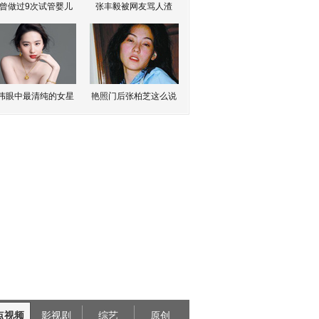
曾做过9次试管婴儿
张丰毅被网友骂人渣
伟眼中最清纯的女星
艳照门后张柏芝这么说
点视频
影视剧
综艺
原创