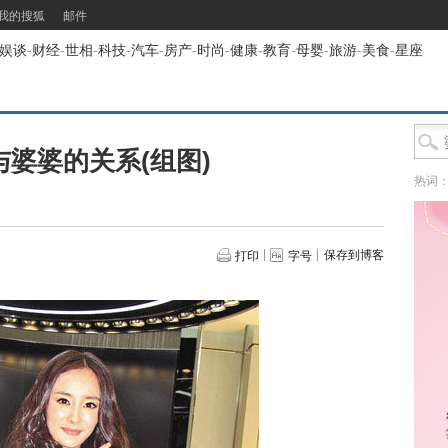
我的搜狐
邮件
娱谈
-
财经
-
世相
-
科技
-
汽车
-
房产
-
时尚
-
健康
-
教育
-
母婴
-
旅游
-
美食
-
星座
与婆婆的关系(组图)
热词
保存到博客
打印
字号