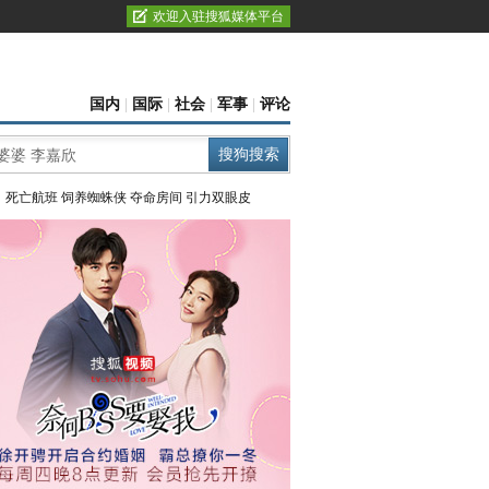
欢迎入驻搜狐媒体平台
国内
|
国际
|
社会
|
军事
|
评论
：
死亡航班
饲养蜘蛛侠
夺命房间
引力双眼皮