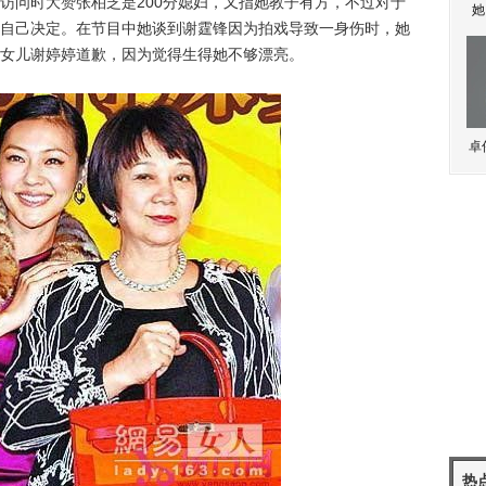
问时大赞张柏芝是200分媳妇，又指她教子有方，不过对于
她
自己决定。在节目中她谈到谢霆锋因为拍戏导致一身伤时，她
女儿谢婷婷道歉，因为觉得生得她不够漂亮。
卓
热