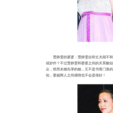
贾静雯的婆婆：贾静雯自和丈夫闹不和之
或炒作？不过贾静雯和婆婆之间的关系貌似
众，然而未婚先孕的她，又不是书香门第的
知，婆媳两人之间感情也不会是很好！