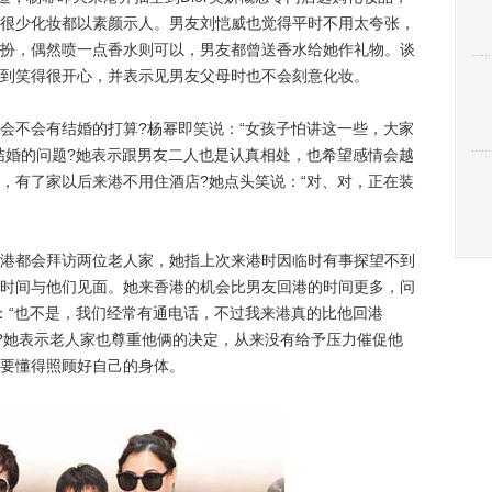
很少化妆都以素颜示人。男友刘恺威也觉得平时不用太夸张，
扮，偶然喷一点香水则可以，男友都曾送香水给她作礼物。谈
到笑得很开心，并表示见男友父母时也不会刻意化妆。
不会有结婚的打算?杨幂即笑说：“女孩子怕讲这一些，大家
结婚的问题?她表示跟男友二人也是认真相处，也希望感情会越
，有了家以后来港不用住酒店?她点头笑说：“对、对，正在装
都会拜访两位老人家，她指上次来港时因临时有事探望不到
时间与他们见面。她来香港的机会比男友回港的时间更多，问
：“也不是，我们经常有通电话，不过我来港真的比他回港
婚?她表示老人家也尊重他俩的决定，从来没有给予压力催促他
要懂得照顾好自己的身体。