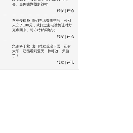
会。当你赚到很多钱时…
转发
|
评论
李英俊律师
哥们充话费输错号，替别
人交了100元，就打过去电话想让对方
充点回来。对方特郁闷地说…
转发
|
评论
急诊科于莺
出门时发现没下雪，还有
太阳，还能看到蓝天，惊呼这一天值
了！
转发
|
评论