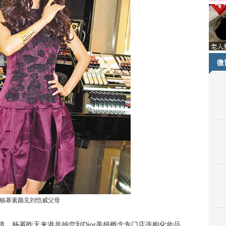
微
杨幂素颜见刘恺威父母
，杨幂昨天来港并抽空到Dior美妍概念专门店选购化妆品，