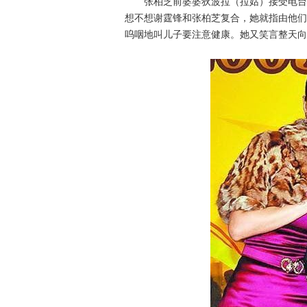
张柏芝前婆婆狄波拉（拉姑）接受电台访
想不想谢霆锋和张柏芝复合，她就指由他们
呜咽地叫儿子要注意健康。她又笑言整天向