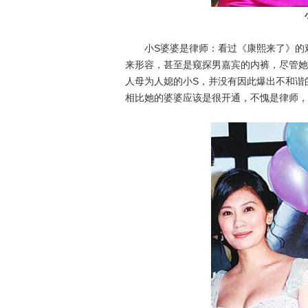
小S婆婆是律师：看过《康熙来了》的观
来形容，甚至是窥探男嘉宾的内裤，尽管她
人母为人媳的小S，并没有因此爆出不和谐
相比她的婆婆应该是很开通，不愧是律师，