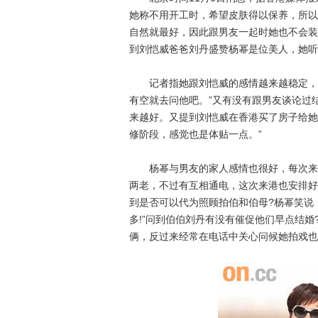
她称不用开工时，希望皮肤得以保养，所以
自然就最好，因此跟男友一起时她也不会装
到刘恺威爸爸刘丹盛赞杨幂是位美人，她听
记者指她跟刘恺威的感情越来越稳定，会
有空就去问他吧。”又有没有跟男友谈论过
来越好。又提到刘恺威在香港买了房子给她
修阶段，感觉也是体贴一点。”
杨幂与男友的家人感情也很好，每次来港
两老，不过有互相通电，这次来港也安排好
到是否可以代为照顾拍伯和伯母?杨幂笑说
多!”问到伯伯刘丹有没有催促他们早点结
俩，反过来经常在电话中关心问候她拍戏也