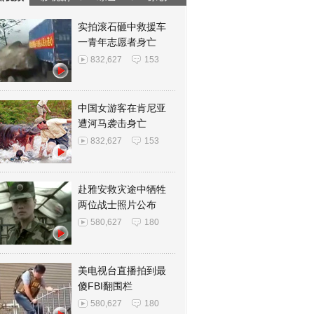
实拍滚石砸中救援车
一青年志愿者身亡
832,627
153
中国女游客在肯尼亚
遭河马袭击身亡
832,627
153
赴雅安救灾途中牺牲
两位战士照片公布
580,627
180
美电视台直播拍到最
傻FBI翻围栏
580,627
180