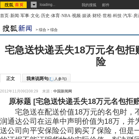
loading...
我的搜狐
邮件
首页
-
新闻
-
军事
-
文化
-
历史
-
体育
-
NBA
-
视频
-
娱谈
-
财经
-
世相
-
科技
-
汽车
-
房
>
综合
>
综合
宅急送快递丢失18万元名包拒
险
正文
我来说两句
(
人参与)
2012年11月09日08:29
来源：
中国新闻网
原标题
[
宅急送快递丢失18万元名包拒
宅急送在配送价值18万元的名包时，
润通达公司在运单中声明价值为18万，并
送公司向平安保险公司购买了保险，但是