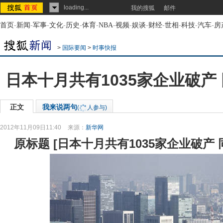
loading...
我的搜狐
邮件
首页
-
新闻
-
军事
-
文化
-
历史
-
体育
-
NBA
-
视频
-
娱谈
-
财经
-
世相
-
科技
-
汽车
-
房
>
国际要闻
>
时事快报
日本十月共有1035家企业破产 
正文
我来说两句
(
人参与)
2012年11月09日11:40
来源：
新华网
原标题
[
日本十月共有1035家企业破产 同