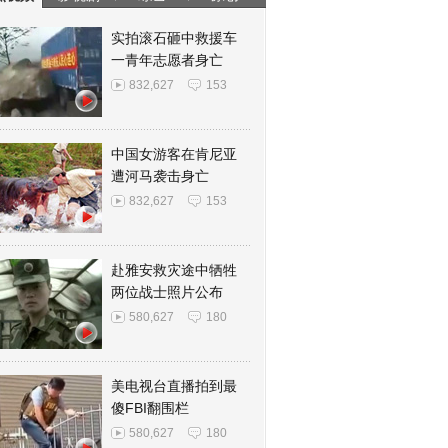
实拍滚石砸中救援车
一青年志愿者身亡
832,627
153
中国女游客在肯尼亚
遭河马袭击身亡
832,627
153
赴雅安救灾途中牺牲
两位战士照片公布
580,627
180
美电视台直播拍到最
傻FBI翻围栏
580,627
180