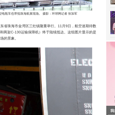
小型电瓶车也带抵珠海航展现场。 摄影：环球网记者 张加军
在广东省珠海市金湾区三灶镇隆重举行。11月9日，航空迷期待数
和两架C-130运输保障机）终于陆续抵达。这组图片显示的是
现场的景象。
我