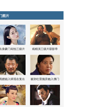
门图片
出身豪门却拍三级片
戏精演三级片获影帝
因嫖娼入狱现在复出
被孙红雷抛弃她入佛门