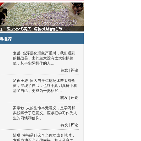
博推荐
袁岳
当浮层化现象严重时，我们遇到
的挑战是，出的主意没有太大实操价
值，从事实际操作的人…
转发
|
评论
足夜王涛
恒大与拜仁这场比赛太有价
值，展现了自己，也终于真刀真枪下看
清了自己，更成为一把标尺…
转发
|
评论
罗崇敏
人的生命本无意义，是学习和
实践赋予了它意义。应该把学习作为人
生的习惯和信仰。
转发
|
评论
陆琪
幸福是什么？当你功成名就时，
发现成功不会让你幸福，和人分享才