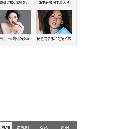
曾做过9次试管婴儿
张丰毅被网友骂人渣
伟眼中最清纯的女星
艳照门后张柏芝这么说
点视频
影视剧
综艺
原创