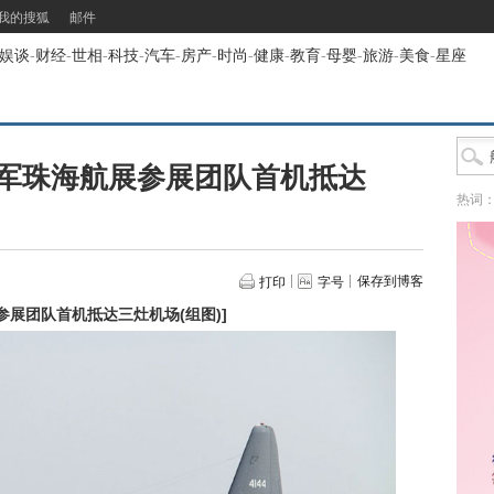
我的搜狐
邮件
娱谈
-
财经
-
世相
-
科技
-
汽车
-
房产
-
时尚
-
健康
-
教育
-
母婴
-
旅游
-
美食
-
星座
军珠海航展参展团队首机抵达
热词
保存到博客
打印
字号
参展团队首机抵达三灶机场(组图)
]