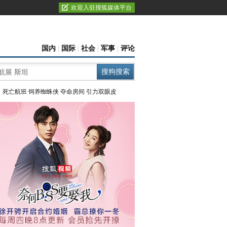
欢迎入驻搜狐媒体平台
国内
|
国际
|
社会
|
军事
|
评论
：
死亡航班
饲养蜘蛛侠
夺命房间
引力双眼皮