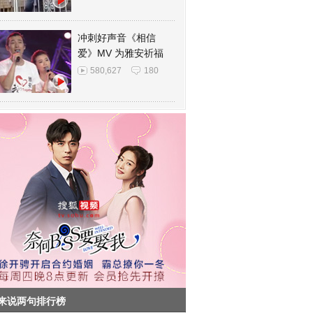
冲刺好声音《相信
爱》MV 为雅安祈福
580,627
180
来说两句排行榜