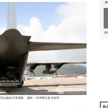
她
卓
0型运输机可谓满载。 摄影：环球网记者 张加军
热