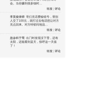
会。当你赚到很多钱时…
转发
|
评论
李英俊律师
哥们充话费输错号，替别
人交了100元，就打过去电话想让对方
充点回来。对方特郁闷地说…
转发
|
评论
急诊科于莺
出门时发现没下雪，还有
太阳，还能看到蓝天，惊呼这一天值
了！
转发
|
评论