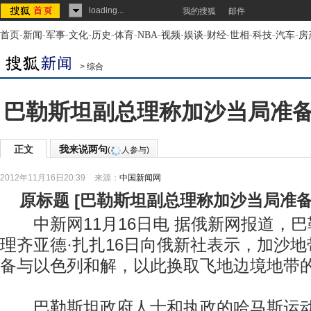
loading...
我的搜狐
邮件
首页
-
新闻
-
军事
-
文化
-
历史
-
体育
-
NBA
-
视频
-
娱谈
-
财经
-
世相
-
科技
-
汽车
-
房
>
综合
巴勒斯坦副总理称加沙当局准
正文
我来说两句
(
人参与)
2012年11月16日20:39
来源：
中国新闻网
原标题
[
巴勒斯坦副总理称加沙当局准
中新网11月16日电 据俄新网报道，巴
理齐亚德·扎扎16日向俄新社表示，加沙
备与以色列和解，以此换取飞地边境地带
巴勒斯坦政府人士和执政的哈马斯运动