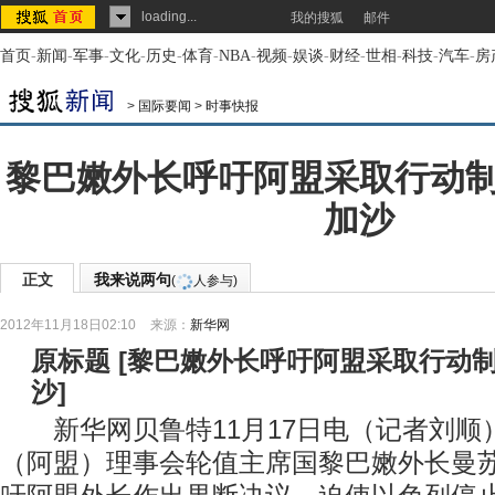
loading...
我的搜狐
邮件
首页
-
新闻
-
军事
-
文化
-
历史
-
体育
-
NBA
-
视频
-
娱谈
-
财经
-
世相
-
科技
-
汽车
-
房
>
国际要闻
>
时事快报
黎巴嫩外长呼吁阿盟采取行动
加沙
正文
我来说两句
(
人参与)
2012年11月18日02:10
来源：
新华网
原标题
[
黎巴嫩外长呼吁阿盟采取行动
沙
]
新华网贝鲁特11月17日电（记者刘顺
（阿盟）理事会轮值主席国黎巴嫩外长曼苏