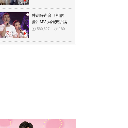
冲刺好声音《相信
爱》MV 为雅安祈福
580,627
180