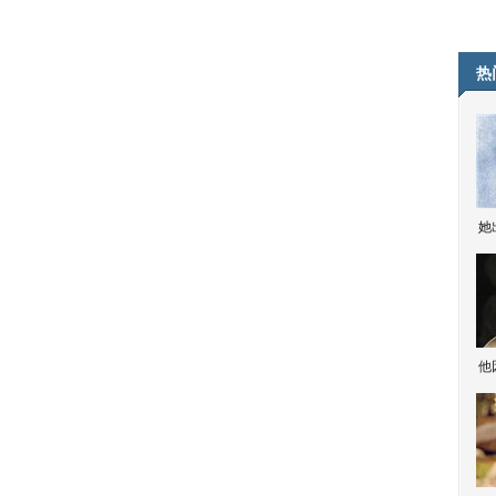
热
她
他