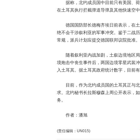
据称，北约成员国中目前只有美国、荷兰
在土耳其执行拦截弹道导弹及其他快速空中
德国国防部长德梅齐埃日前表示，在土叙
绝不会干涉叙利亚的军事冲突。鉴于二战历
常规，派兵计划应提交德国联邦议院批准。
随着叙利亚内战加剧，土叙边境地区局势
境炮击中丧生事件后，两国边境零星武装冲
入土耳其。据土耳其政府统计数字，目前有
目前，作为北约成员国的土耳其正与北约
求。北约秘书长拉斯穆森上周公开表示，如
务。
作者：潘旭
(责任编辑：UN015)