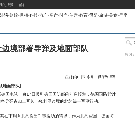
我的搜狐
邮件
娱谈
-
财经
-
世相
-
科技
-
汽车
-
房产
-
时尚
-
健康
-
教育
-
母婴
-
旅游
-
美食
-
星座
土边境部署导弹及地面部队
热词
保存到博客
打印
字号
及地面部队
]
德国电视一台17日援引德国国防部的消息报道，德国国防部计
型防空导弹参加土耳其与叙利亚边境的北约统一军事行动。
在下周向北约提出军事援助的请求，作为北约盟国，德国将