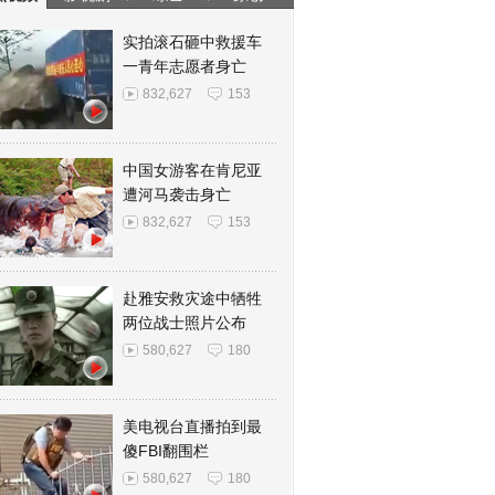
实拍滚石砸中救援车
一青年志愿者身亡
832,627
153
中国女游客在肯尼亚
遭河马袭击身亡
832,627
153
赴雅安救灾途中牺牲
两位战士照片公布
580,627
180
美电视台直播拍到最
傻FBI翻围栏
580,627
180