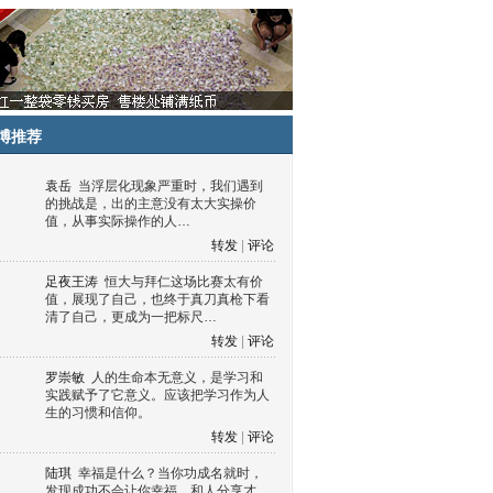
博推荐
袁岳
当浮层化现象严重时，我们遇到
的挑战是，出的主意没有太大实操价
值，从事实际操作的人…
转发
|
评论
足夜王涛
恒大与拜仁这场比赛太有价
值，展现了自己，也终于真刀真枪下看
清了自己，更成为一把标尺…
转发
|
评论
罗崇敏
人的生命本无意义，是学习和
实践赋予了它意义。应该把学习作为人
生的习惯和信仰。
转发
|
评论
陆琪
幸福是什么？当你功成名就时，
发现成功不会让你幸福，和人分享才