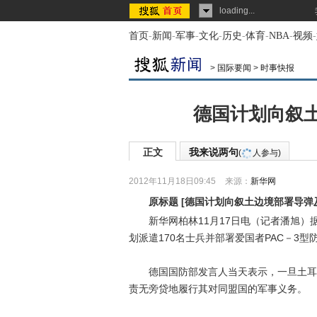
loading...
首页
-
新闻
-
军事
-
文化
-
历史
-
体育
-
NBA
-
视频
-
>
国际要闻
>
时事快报
德国计划向叙
正文
我来说两句
(
人参与)
2012年11月18日09:45
来源：
新华网
原标题
[
德国计划向叙土边境部署导弹
新华网柏林11月17日电（记者潘旭）据
划派遣170名士兵并部署爱国者PAC－3
德国国防部发言人当天表示，一旦土耳其
责无旁贷地履行其对同盟国的军事义务。