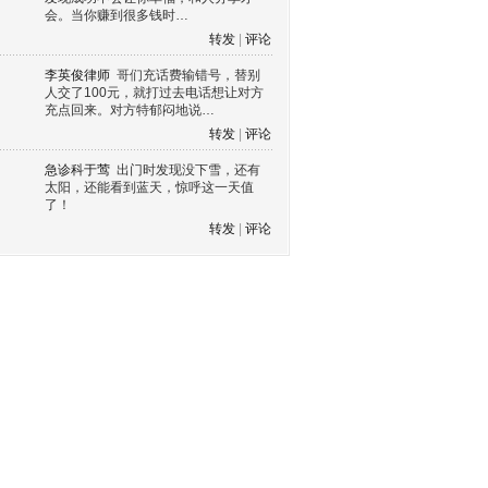
会。当你赚到很多钱时…
转发
|
评论
李英俊律师
哥们充话费输错号，替别
人交了100元，就打过去电话想让对方
充点回来。对方特郁闷地说…
转发
|
评论
急诊科于莺
出门时发现没下雪，还有
太阳，还能看到蓝天，惊呼这一天值
了！
转发
|
评论