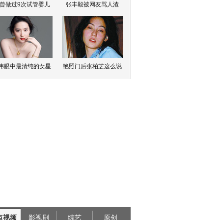
曾做过9次试管婴儿
张丰毅被网友骂人渣
伟眼中最清纯的女星
艳照门后张柏芝这么说
点视频
影视剧
综艺
原创