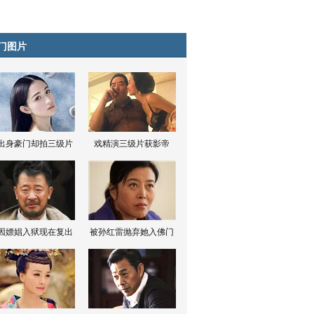
门图片
出身豪门却拍三级片
戏精演三级片获影帝
因嫖娼入狱现在复出
被孙红雷抛弃她入佛门