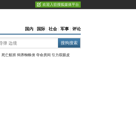
欢迎入驻搜狐媒体平台
国内
|
国际
|
社会
|
军事
|
评论
：
死亡航班
饲养蜘蛛侠
夺命房间
引力双眼皮