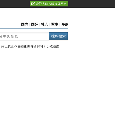
欢迎入驻搜狐媒体平台
国内
|
国际
|
社会
|
军事
|
评论
：
死亡航班
饲养蜘蛛侠
夺命房间
引力双眼皮