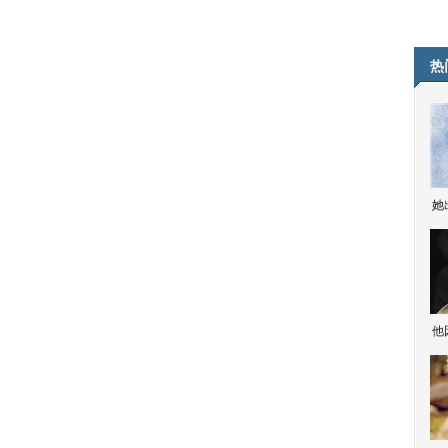
热
她
他