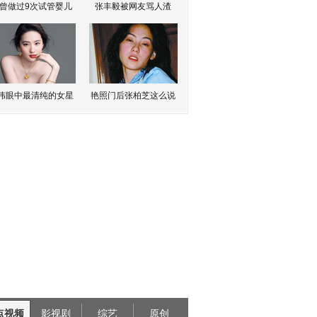
曾做过9次试管婴儿
张丰毅被网友骂人渣
伟眼中最清纯的女星
艳照门后张柏芝这么说
点视频
影视剧
综艺
原创