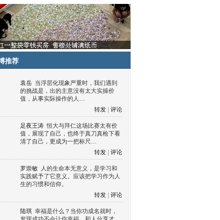
博推荐
袁岳
当浮层化现象严重时，我们遇到
的挑战是，出的主意没有太大实操价
值，从事实际操作的人…
转发
|
评论
足夜王涛
恒大与拜仁这场比赛太有价
值，展现了自己，也终于真刀真枪下看
清了自己，更成为一把标尺…
转发
|
评论
罗崇敏
人的生命本无意义，是学习和
实践赋予了它意义。应该把学习作为人
生的习惯和信仰。
转发
|
评论
陆琪
幸福是什么？当你功成名就时，
发现成功不会让你幸福，和人分享才