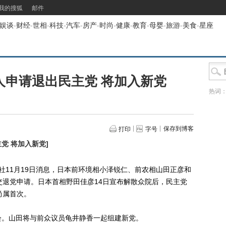
我的搜狐
邮件
娱谈
-
财经
-
世相
-
科技
-
汽车
-
房产
-
时尚
-
健康
-
教育
-
母婴
-
旅游
-
美食
-
星座
人申请退出民主党 将加入新党
热词
保存到博客
打印
字号
党 将加入新党
]
11月19日消息，日本前环境相小泽锐仁、前农相山田正彦和
交退党申请。日本首相野田佳彦14日宣布解散众院后，民主党
尚属首次。
。山田将与前众议员龟井静香一起组建新党。