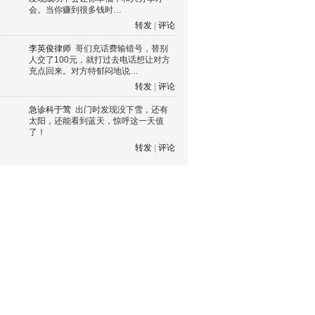
会。当你赚到很多钱时…
转发
|
评论
李英俊律师
哥们充话费输错号，替别
人交了100元，就打过去电话想让对方
充点回来。对方特郁闷地说…
转发
|
评论
急诊科于莺
出门时发现没下雪，还有
太阳，还能看到蓝天，惊呼这一天值
了！
转发
|
评论