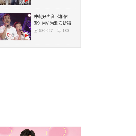
冲刺好声音《相信
爱》MV 为雅安祈福
580,627
180