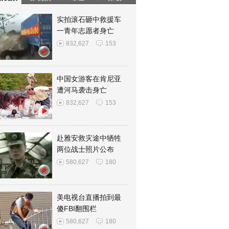
实拍滚石砸中救援车
一青年志愿者身亡
832,627
153
中国女游客在肯尼亚
遭河马袭击身亡
832,627
153
赴雅安救灾途中牺牲
两位战士照片公布
580,627
180
美电视台直播拍到最
傻FBI翻围栏
580,627
180