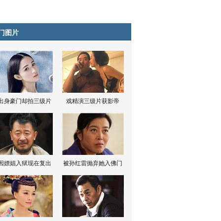
门图片
出身豪门却拍三级片
戏精演三级片获影帝
因嫖娼入狱现在复出
被孙红雷抛弃她入佛门