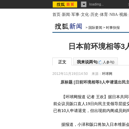
loading...
首页
-
新闻
-
军事
-
文化
-
历史
-
体育
-
NBA
-
视频
-
>
国际要闻
>
时事快报
日本前环境相等3
正文
我来说两句
(
人参与)
2012年11月19日14:50
来源：
环球网
原标题
[
日前环境相等3人申请退出民主
【环球网报道 记者 王欢】据日本共同社
前众议员阪口直人19日向民主党领导层提
已有10人申请退党，但出现前内阁成员则
据报道，小泽和阪口将加入日本维新会