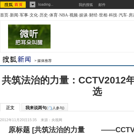
loading...
我的搜狐
邮件
首页
-
新闻
-
军事
-
文化
-
历史
-
体育
-
NBA
-
视频
-
娱谈
-
财经
-
世相
-
科技
-
汽车
-
房
>
媒体推荐
共筑法治的力量：CCTV201
选
正文
我来说两句
(
人参与)
2012年11月20日15:35
来源：
央视网
原标题
[
共筑法治的力量 ——CCTV 