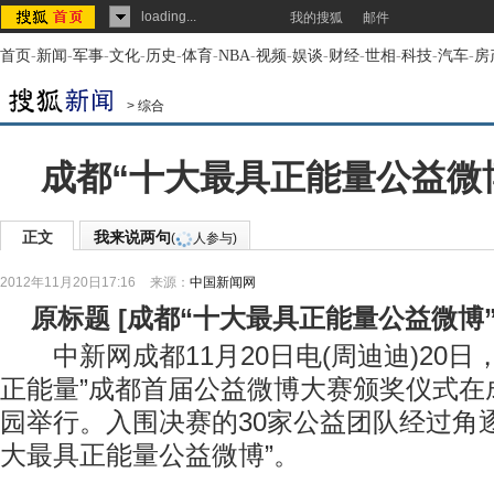
loading...
我的搜狐
邮件
首页
-
新闻
-
军事
-
文化
-
历史
-
体育
-
NBA
-
视频
-
娱谈
-
财经
-
世相
-
科技
-
汽车
-
房
>
综合
成都“十大最具正能量公益微
正文
我来说两句
(
人参与)
2012年11月20日17:16
来源：
中国新闻网
原标题
[
成都“十大最具正能量公益微博
中新网成都11月20日电(周迪迪)20日
正能量”成都首届公益微博大赛颁奖仪式在
园举行。入围决赛的30家公益团队经过角
大最具正能量公益微博”。