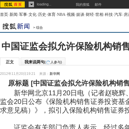
loading...
我的搜狐
邮件
首页
-
新闻
-
军事
-
文化
-
历史
-
体育
-
NBA
-
视频
-
娱谈
-
财经
-
世相
-
科技
-
汽车
-
房
>
综合
中国证监会拟允许保险机构销
正文
我来说两句
(
人参与)
2012年11月20日19:21
来源：
新华网
原标题
[
中国证监会拟允许保险机构销
新华网北京11月20日电（记者赵晓辉
监会20日公布《保险机构销售证券投资基
求意见稿）》，拟引入保险机构销售证券
证监会有关部门负责人表示，经过多年