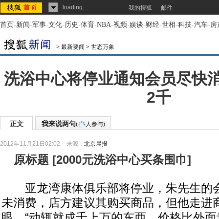
loading...
我的搜狐
邮件
首页
-
新闻
-
军事
-
文化
-
历史
-
体育
-
NBA
-
视频
-
娱谈
-
财经
-
世相
-
科技
-
汽车
-
房
>
最新要闻
>
世态万象
洗浴中心将停业通知会员尽快消
2千
正文
我来说两句
(
人参与)
2012年11月21日02:02
来源：
北京晨报
原标题
[
2000元洗浴中心买条围巾
]
亚龙湾康体俱乐部将停业，朱先生的会
未消费，店方建议其购买商品，但他走进
眼，“动辄就成千上万的东西，价格比外面