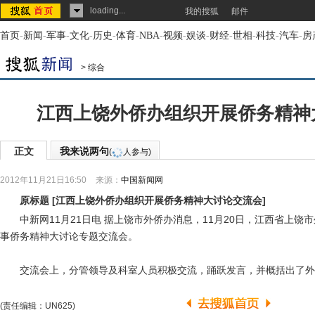
loading...
我的搜狐
邮件
首页
-
新闻
-
军事
-
文化
-
历史
-
体育
-
NBA
-
视频
-
娱谈
-
财经
-
世相
-
科技
-
汽车
-
房
>
综合
江西上饶外侨办组织开展侨务精神
正文
我来说两句
(
人参与)
2012年11月21日16:50
来源：
中国新闻网
原标题
[
江西上饶外侨办组织开展侨务精神大讨论交流会
]
中新网11月21日电 据上饶市外侨办消息，11月20日，江西省上饶
事侨务精神大讨论专题交流会。
交流会上，分管领导及科室人员积极交流，踊跃发言，并概括出了外
(责任编辑：UN625)