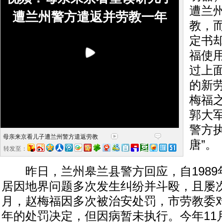
遭兰
遭兰州警方遣返并劳教一年
教，
定书
福使
过上
的新
梅福
郭大
警方
母亲来京看儿子遭兰州警方遣返劳教
唐”。
转发至：
昨日，兰州皋兰县警方回应，自1989
居因地界问题多次发生纠纷并斗殴，且屡次上
月，赵梅福因多次被治安处罚，市劳教委
年的处罚决定，但因病暂未执行。今年11