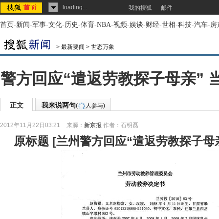
loading...
我的搜狐
邮件
首页
-
新闻
-
军事
-
文化
-
历史
-
体育
-
NBA
-
视频
-
娱谈
-
财经
-
世相
-
科技
-
汽车
-
房
>
最新要闻
>
世态万象
警方回应“遣返劳教探子母亲” 
正文
我来说两句
(
人参与)
2012年11月22日03:21
来源：
新京报
作者：石明磊
原标题
[
兰州警方回应“遣返劳教探子母