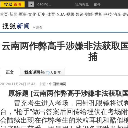
loading...
我的搜狐
邮件
首页
-
新闻
-
军事
-
文化
-
历史
-
体育
-
NBA
-
视频
-
娱谈
-
财经
-
世相
-
科技
-
汽车
-
房
>
综合
云南两作弊高手涉嫌非法获取
捕
正文
我来说两句
(
人参与)
2012年11月24日15:43
来源：
中国新闻网
原标题
[
云南两作弊高手涉嫌非法获取
冒充考生进入考场，用针孔眼镜将试卷
台，“枪手”做出答案后回传给埋伏在考场
会陆续出现在作弊考生的米粒耳机和酷似