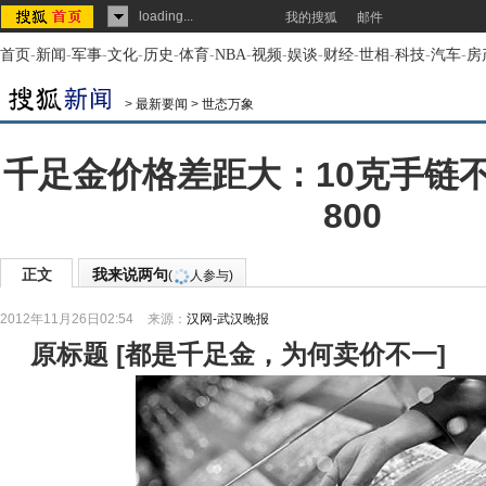
loading...
我的搜狐
邮件
首页
-
新闻
-
军事
-
文化
-
历史
-
体育
-
NBA
-
视频
-
娱谈
-
财经
-
世相
-
科技
-
汽车
-
房
>
最新要闻
>
世态万象
千足金价格差距大：10克手链
800
正文
我来说两句
(
人参与)
2012年11月26日02:54
来源：
汉网-武汉晚报
原标题
[
都是千足金，为何卖价不一
]