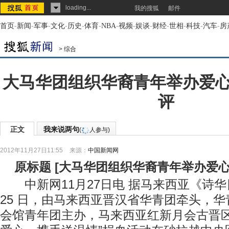
loading...
我的搜狐
邮件
首页
-
新闻
-
军事
-
文化
-
历史
-
体育
-
NBA
-
视频
-
娱谈
-
财经
-
世相
-
科技
-
汽车
-
房
>
综合
大马华团组织华裔青年举办爱
评
正文
我来说两句
(
人参与)
2012年11月27日11:55
来源：
中国新闻网
原标题
[
大马华团组织华裔青年举办爱
中新网11月27日电 据马来西亚《诗华日
25 日，由马来西亚晋汉省华青团牵头，
会馆青年团主办，马来西亚红新月会古晋区