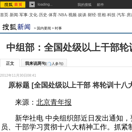
loading...
我的搜狐
邮件
首页
-
新闻
-
军事
-
文化
-
历史
-
体育
-
NBA
-
视频
-
娱谈
-
财经
-
世相
-
科技
-
汽车
-
房
>
国内要闻
>
时事
中组部：全国处级以上干部轮
正文
我来说两句
(
人参与)
2012年11月30日08:41
原标题
[
全国处级以上干部 将轮训十八
来源：
北京青年报
新华社电 中央组织部近日发出通知，
员、干部学习贯彻十八大精神工作。抓紧