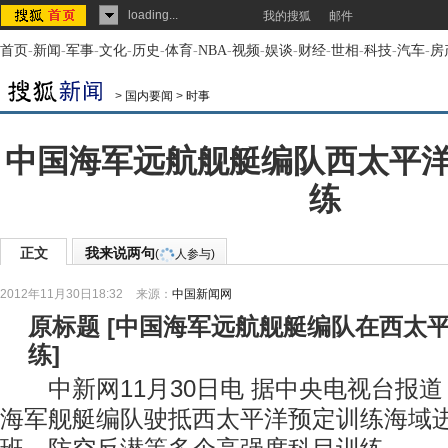
loading...
我的搜狐
邮件
首页
-
新闻
-
军事
-
文化
-
历史
-
体育
-
NBA
-
视频
-
娱谈
-
财经
-
世相
-
科技
-
汽车
-
房
>
国内要闻
>
时事
中国海军远航舰艇编队西太平
练
正文
我来说两句
(
人参与)
2012年11月30日18:32
来源：
中国新闻网
原标题
[
中国海军远航舰艇编队在西太
练
]
中新网11月30日电 据中央电视台报道
海军舰艇编队驶抵西太平洋预定训练海域