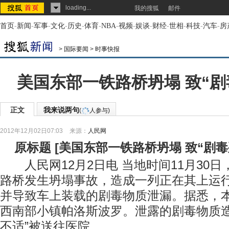
loading...
我的搜狐
邮件
首页
-
新闻
-
军事
-
文化
-
历史
-
体育
-
NBA
-
视频
-
娱谈
-
财经
-
世相
-
科技
-
汽车
-
房
>
国际要闻
>
时事快报
美国东部一铁路桥坍塌 致“剧
正文
我来说两句
(
人参与)
2012年12月02日07:03
来源：
人民网
原标题
[
美国东部一铁路桥坍塌 致“剧
人民网12月2日电 当地时间11月30
路桥发生坍塌事故，造成一列正在其上运
并导致车上装载的剧毒物质泄漏。据悉，
西南部小镇帕洛斯波罗。泄露的剧毒物质造
不适”被送往医院。