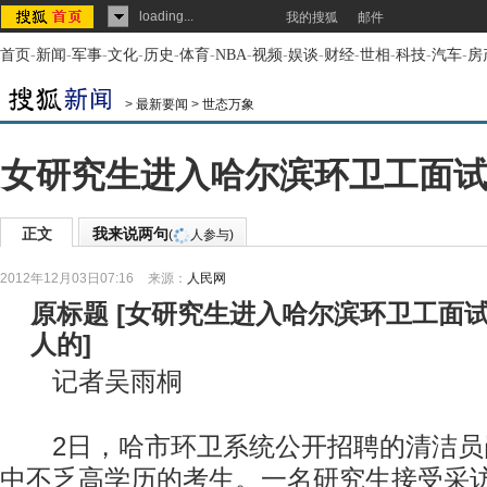
loading...
我的搜狐
邮件
首页
-
新闻
-
军事
-
文化
-
历史
-
体育
-
NBA
-
视频
-
娱谈
-
财经
-
世相
-
科技
-
汽车
-
房
>
最新要闻
>
世态万象
女研究生进入哈尔滨环卫工面试
正文
我来说两句
(
人参与)
2012年12月03日07:16
来源：
人民网
原标题
[
女研究生进入哈尔滨环卫工面试
人的
]
记者吴雨桐
2日，哈市环卫系统公开招聘的清洁员
中不乏高学历的考生。一名研究生接受采