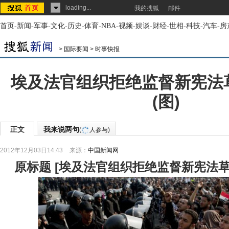
loading...
我的搜狐
邮件
首页
-
新闻
-
军事
-
文化
-
历史
-
体育
-
NBA
-
视频
-
娱谈
-
财经
-
世相
-
科技
-
汽车
-
房
>
国际要闻
>
时事快报
埃及法官组织拒绝监督新宪法
(图)
正文
我来说两句
(
人参与)
2012年12月03日14:43
来源：
中国新闻网
原标题
[
埃及法官组织拒绝监督新宪法草