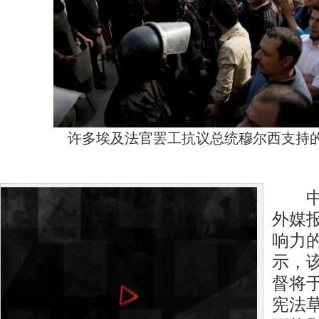
许多埃及法官罢工抗议总统穆尔西支持
中新
外媒
响力
示，
督将于
宪法