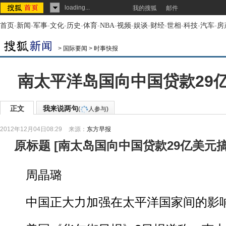
loading...
我的搜狐
邮件
首页
-
新闻
-
军事
-
文化
-
历史
-
体育
-
NBA
-
视频
-
娱谈
-
财经
-
世相
-
科技
-
汽车
-
房
>
国际要闻
>
时事快报
南太平洋岛国向中国贷款29
正文
我来说两句
(
人参与)
2012年12月04日08:29
来源：
东方早报
原标题
[
南太岛国向中国贷款29亿美元
周晶璐
中国正大力加强在太平洋国家间的影