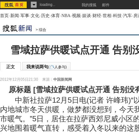
loading...
我的搜狐
邮件
首页
-
新闻
-
军事
-
文化
-
历史
-
体育
-
NBA
-
视频
-
娱谈
-
财经
-
世相
-
科技
-
汽车
-
房
>
综合
雪域拉萨供暖试点开通 告别
正文
我来说两句
(
人参与)
2012年12月05日21:30
来源：
中国新闻网
原标题
[
雪域拉萨供暖试点开通 告别没
中新社拉萨12月5日电(记者 许峰玮)“
内地城市冬天供暖，做梦都没想到，今天
市暖气。”5日，居住在拉萨西郊尼威小区
兴地围着暖气直转，感受着入冬以来的这股