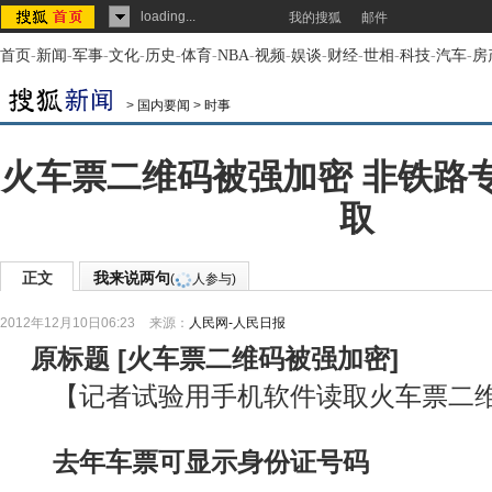
loading...
我的搜狐
邮件
首页
-
新闻
-
军事
-
文化
-
历史
-
体育
-
NBA
-
视频
-
娱谈
-
财经
-
世相
-
科技
-
汽车
-
房
>
国内要闻
>
时事
火车票二维码被强加密 非铁路
取
正文
我来说两句
(
人参与)
2012年12月10日06:23
来源：
人民网-人民日报
原标题
[
火车票二维码被强加密
]
【记者试验用手机软件读取火车票二
去年车票可显示身份证号码