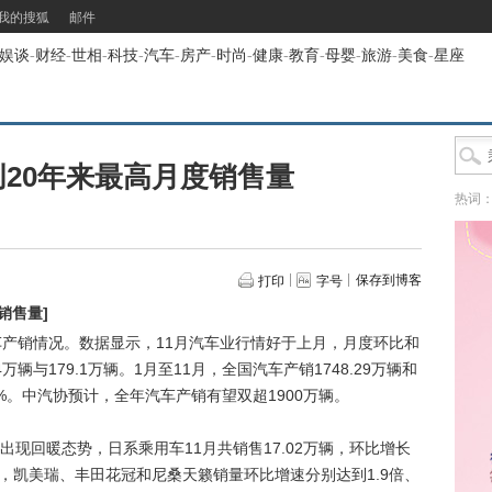
我的搜狐
邮件
娱谈
-
财经
-
世相
-
科技
-
汽车
-
房产
-
时尚
-
健康
-
教育
-
母婴
-
旅游
-
美食
-
星座
20年来最高月度销售量
热词
保存到博客
打印
字号
销售量
]
产销情况。数据显示，11月汽车业行情好于上月，月度环比和
辆与179.1万辆。1月至11月，全国汽车产销1748.29万辆和
.03%。中汽协预计，全年汽车产销有望双超1900万辆。
回暖态势，日系乘用车11月共销售17.02万辆，环比增长
车型上，凯美瑞、丰田花冠和尼桑天籁销量环比增速分别达到1.9倍、