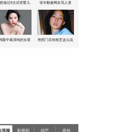
曾做过9次试管婴儿
张丰毅被网友骂人渣
伟眼中最清纯的女星
艳照门后张柏芝这么说
点视频
影视剧
综艺
原创