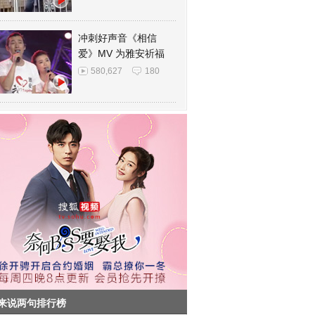
冲刺好声音《相信
爱》MV 为雅安祈福
580,627
180
来说两句排行榜