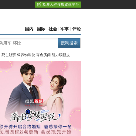
欢迎入驻搜狐媒体平台
国内
|
国际
|
社会
|
军事
|
评论
：
死亡航班
饲养蜘蛛侠
夺命房间
引力双眼皮