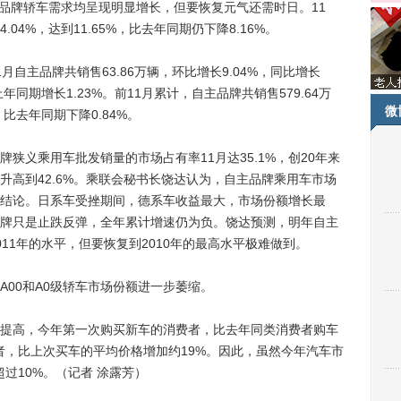
日系品牌轿车需求均呈现明显增长，但要恢复元气还需时日。11
4%，达到11.65%，比去年同期仍下降8.16%。
主品牌共销售63.86万辆，环比增长9.04%，同比增长
上年同期增长1.23%。前11月累计，自主品牌共销售579.64万
微
，比去年同期下降0.84%。
义乘用车批发销量的市场占有率11月达35.1%，创20年来
升高到42.6%。乘联会秘书长饶达认为，自主品牌乘用车市场
结论。日系车受挫期间，德系车收益最大，市场份额增长最
牌只是止跌反弹，全年累计增速仍为负。饶达预测，明年自主
11年的水平，但要恢复到2010年的最高水平极难做到。
0和A0级轿车市场份额进一步萎缩。
高，今年第一次购买新车的消费者，比去年同类消费者购车
者，比上次买车的平均价格增加约19%。因此，虽然今年汽车市
过10%。（记者 涂露芳）