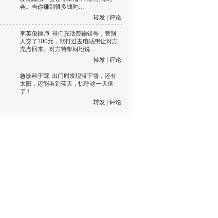
会。当你赚到很多钱时…
转发
|
评论
李英俊律师
哥们充话费输错号，替别
人交了100元，就打过去电话想让对方
充点回来。对方特郁闷地说…
转发
|
评论
急诊科于莺
出门时发现没下雪，还有
太阳，还能看到蓝天，惊呼这一天值
了！
转发
|
评论