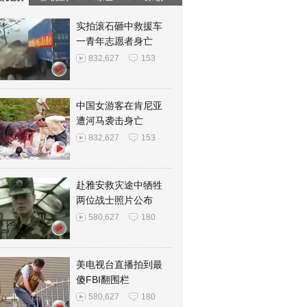
实拍滚石砸中救援车
一青年志愿者身亡
832,627
153
中国女游客在肯尼亚
遭河马袭击身亡
832,627
153
赴雅安救灾途中牺牲
两位战士照片公布
580,627
180
美电视台直播拍到最
傻FBI翻围栏
580,627
180