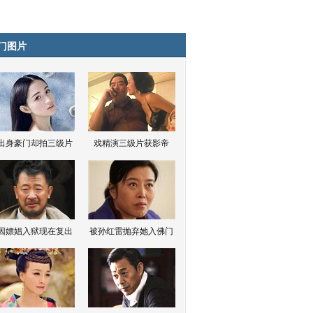
门图片
出身豪门却拍三级片
戏精演三级片获影帝
因嫖娼入狱现在复出
被孙红雷抛弃她入佛门