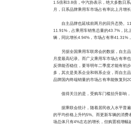
1.5倍和3.8倍，中汽协表示，绝大多数
月，日系品牌乘用车市场占有率比上月增长4.0
自主品牌也延续前两月的回升态势。11月自
11.91%，占乘用车销售总量的43.7%，比
辆，同比增长4.94%，市场占有率41.31%
另据全国乘用车联席会的数据，自主品牌狭
月度最高纪录。而广义乘用车市场占有率也
反弹能否稳住，要等明年二季度才能有初步
多，其次是美系企业和韩系企业，而自主品
品牌国内终端销量的市场占有率能恢复到20
值得关注的是，受购车门槛抬升影响，A0
据乘联会统计，随着居民收入水平普遍提
的平均价格上升约5%。而更新车辆的消费
场总体只有4%左右的增长，但购置税增幅超