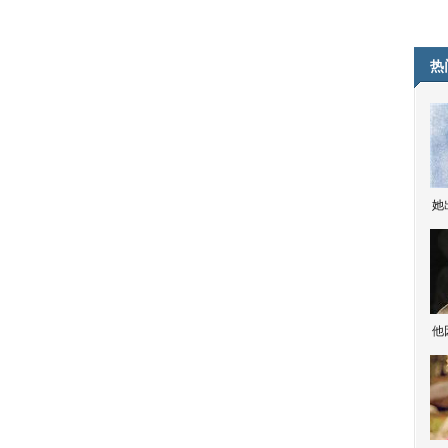
热
她
他