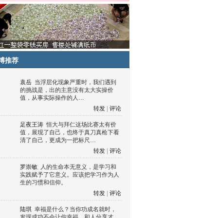
博推荐
袁岳
当浮层化现象严重时，我们遇到
的挑战是，出的主意没有太大实操价
值，从事实际操作的人…
转发
|
评论
足夜王涛
恒大与拜仁这场比赛太有价
值，展现了自己，也终于真刀真枪下看
清了自己，更成为一把标尺…
转发
|
评论
罗崇敏
人的生命本无意义，是学习和
实践赋予了它意义。应该把学习作为人
生的习惯和信仰。
转发
|
评论
陆琪
幸福是什么？当你功成名就时，
发现成功不会让你幸福，和人分享才