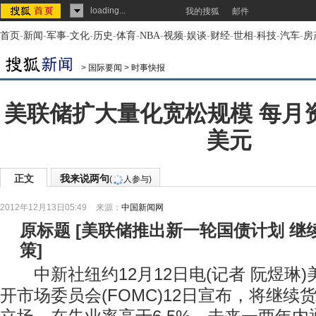
loading...
我的搜狐
邮件
首页
-
新闻
-
军事
-
文化
-
历史
-
体育
-
NBA
-
视频
-
娱谈
-
财经
-
世相
-
科技
-
汽车
-
房
>
国际要闻
>
时事快报
美联储扩大量化宽松规模 每月资
美元
正文
我来说两句
(
人参与)
2012年12月13日05:49
来源：
中国新闻网
原标题
[
美联储推出新一轮国债计划 继
策
]
中新社纽约12月12日电(记者 阮煜琳)
开市场委员会(FOMC)12日宣布，将继