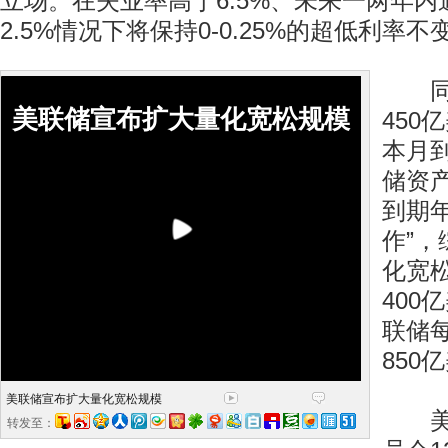
立场。在失业率高于6.5%、未来一两年
2.5%情况下将保持0-0.25%的超低利率不
同时
美联储宣布扩大量化宽松规模
450
本月
储资
到期
作”
化宽松
400
联储
850
美联储宣布扩大量化宽松规模
美国
转发至：