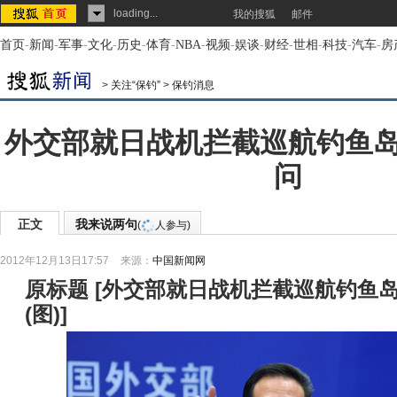
loading...
我的搜狐
邮件
首页
-
新闻
-
军事
-
文化
-
历史
-
体育
-
NBA
-
视频
-
娱谈
-
财经
-
世相
-
科技
-
汽车
-
房
>
关注“保钓”
>
保钓消息
外交部就日战机拦截巡航钓鱼
问
正文
我来说两句
(
人参与)
2012年12月13日17:57
来源：
中国新闻网
原标题
[
外交部就日战机拦截巡航钓鱼
(图)
]