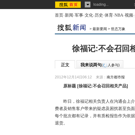
loading...
首页
-
新闻
-
军事
-
文化
-
历史
-
体育
-
NBA
-
视频
-
>
最新要闻
>
世态万象
徐福记:不会召回
正文
我来说两句
(
人参与)
2012年12月14日06:12
来源：
南方都市报
原标题
[
徐福记:不会召回相关产品
]
昨日，徐福记相关负责人在沟通会上介绍
费者及销售客户带来的疑虑及困扰甚至负面
每个批次都有记录，并有质检报告作为依据
退货。