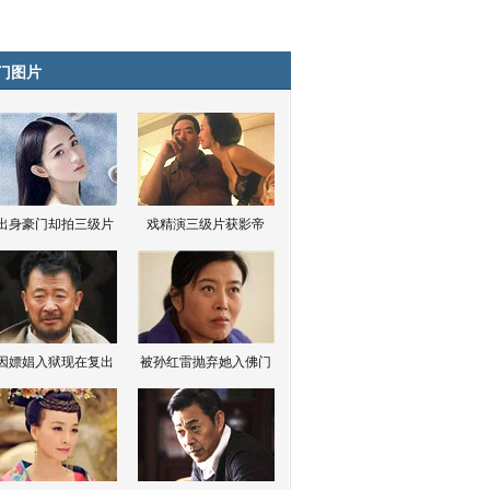
门图片
出身豪门却拍三级片
戏精演三级片获影帝
因嫖娼入狱现在复出
被孙红雷抛弃她入佛门