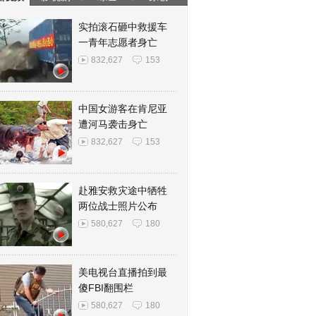
实拍滚石砸中救援车
一青年志愿者身亡
832,627
153
中国女游客在肯尼亚
遭河马袭击身亡
832,627
153
赴雅安救灾途中牺牲
两位战士照片公布
580,627
180
美电视台直播拍到最
傻FBI翻围栏
580,627
180