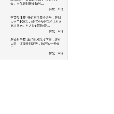
会。当你赚到很多钱时…
转发
|
评论
李英俊律师
哥们充话费输错号，替别
人交了100元，就打过去电话想让对方
充点回来。对方特郁闷地说…
转发
|
评论
急诊科于莺
出门时发现没下雪，还有
太阳，还能看到蓝天，惊呼这一天值
了！
转发
|
评论