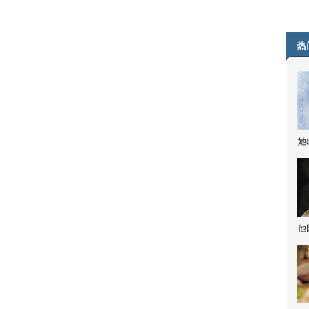
热
她
他