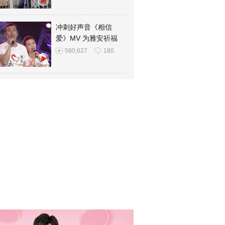
冲刺好声音《相信
爱》MV 为雅安祈福
580,627
180