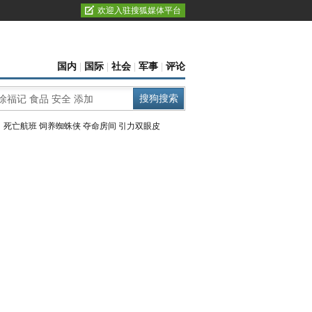
欢迎入驻搜狐媒体平台
国内
|
国际
|
社会
|
军事
|
评论
：
死亡航班
饲养蜘蛛侠
夺命房间
引力双眼皮