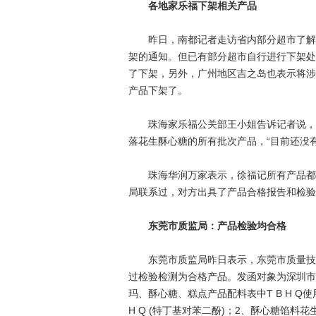
各地家乐福下架相关产品
昨日，南都记者走访省内部分超市了解到
架的通知。但已有部分超市自行进行下架处
了下架，另外，广州地区吉之岛也表示将涉
产品下架了。
珠海家乐福公关部王小姐告诉记者说，家
落花生酥心糖的所有批次产品，“目前还没
珠海华润万家表示，徐福记所有产品都没
局联系过，对方出具了产品合格报告和检验
东莞市质监局：产品检验均合格
东莞市质监局昨日表示，东莞市质量技术
过检验检测为合格产品。发函对象为深圳市
玛、酥心糖、糕点产品配料表中T B H Q
H Q (特丁基对苯二酚)；2、酥心糖馅料花