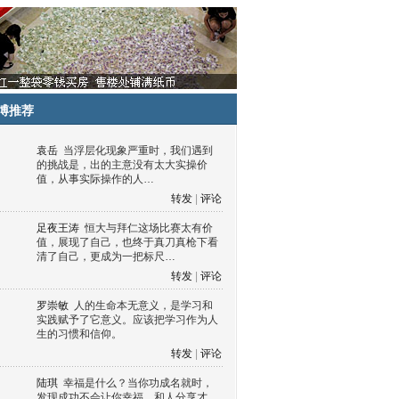
博推荐
袁岳
当浮层化现象严重时，我们遇到
的挑战是，出的主意没有太大实操价
值，从事实际操作的人…
转发
|
评论
足夜王涛
恒大与拜仁这场比赛太有价
值，展现了自己，也终于真刀真枪下看
清了自己，更成为一把标尺…
转发
|
评论
罗崇敏
人的生命本无意义，是学习和
实践赋予了它意义。应该把学习作为人
生的习惯和信仰。
转发
|
评论
陆琪
幸福是什么？当你功成名就时，
发现成功不会让你幸福，和人分享才