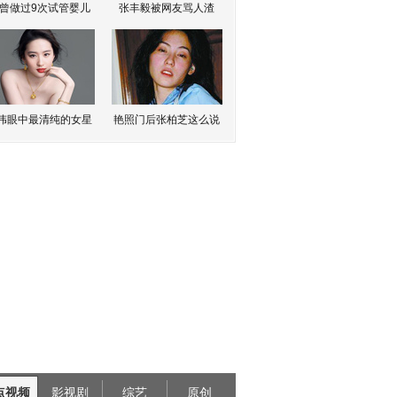
曾做过9次试管婴儿
张丰毅被网友骂人渣
伟眼中最清纯的女星
艳照门后张柏芝这么说
点视频
影视剧
综艺
原创