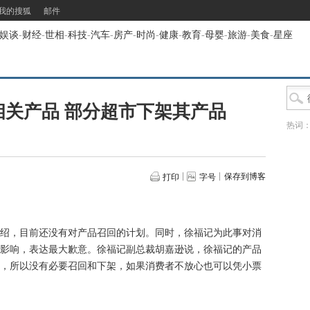
我的搜狐
邮件
娱谈
-
财经
-
世相
-
科技
-
汽车
-
房产
-
时尚
-
健康
-
教育
-
母婴
-
旅游
-
美食
-
星座
相关产品 部分超市下架其产品
热词
保存到博客
打印
字号
，目前还没有对产品召回的计划。同时，徐福记为此事对消
影响，表达最大歉意。徐福记副总裁胡嘉逊说，徐福记的产品
，所以没有必要召回和下架，如果消费者不放心也可以凭小票