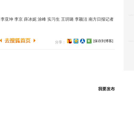
亚坤 李京 薛冰妮 涂峰 实习生 王玥璐 李颖洁 南方日报记者
[保存到博客]
分享：
我要发布