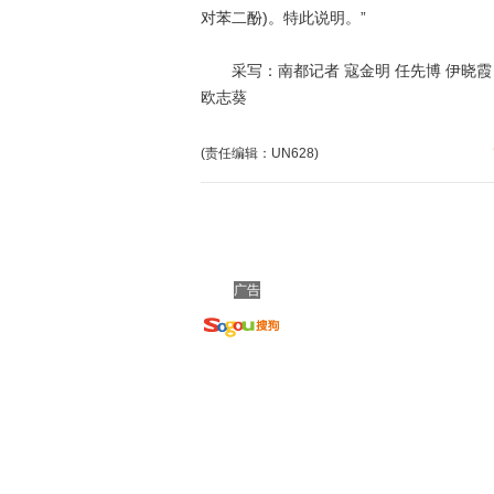
对苯二酚)。特此说明。”
采写：南都记者 寇金明 任先博 伊晓霞 李
欧志葵
(责任编辑：UN628)
广告