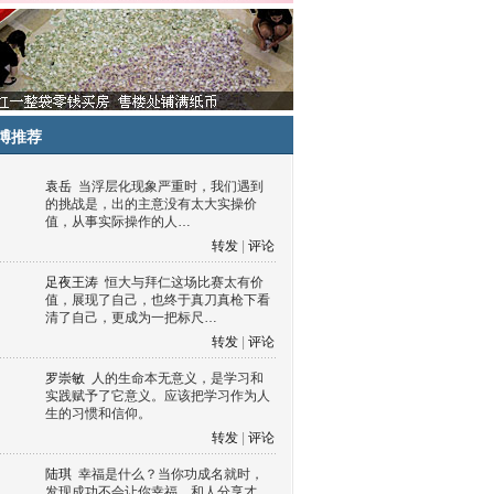
博推荐
袁岳
当浮层化现象严重时，我们遇到
的挑战是，出的主意没有太大实操价
值，从事实际操作的人…
转发
|
评论
足夜王涛
恒大与拜仁这场比赛太有价
值，展现了自己，也终于真刀真枪下看
清了自己，更成为一把标尺…
转发
|
评论
罗崇敏
人的生命本无意义，是学习和
实践赋予了它意义。应该把学习作为人
生的习惯和信仰。
转发
|
评论
陆琪
幸福是什么？当你功成名就时，
发现成功不会让你幸福，和人分享才