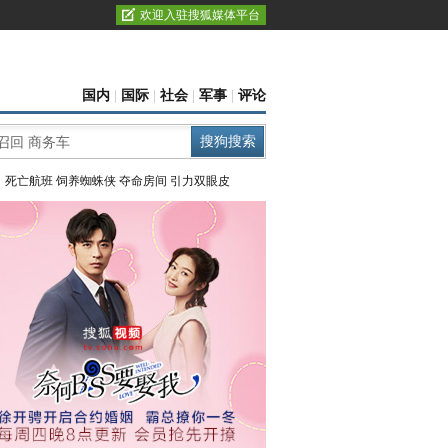
欢迎入驻搜狐媒体平台
国内
|
国际
|
社会
|
军事
|
评论
：
死亡航班
饲养蜘蛛侠
夺命房间
引力双眼皮