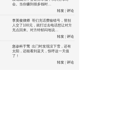
会。当你赚到很多钱时…
转发
|
评论
李英俊律师
哥们充话费输错号，替别
人交了100元，就打过去电话想让对方
充点回来。对方特郁闷地说…
转发
|
评论
急诊科于莺
出门时发现没下雪，还有
太阳，还能看到蓝天，惊呼这一天值
了！
转发
|
评论