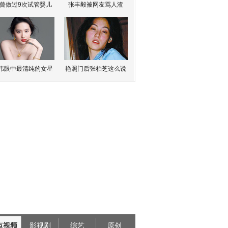
曾做过9次试管婴儿
张丰毅被网友骂人渣
伟眼中最清纯的女星
艳照门后张柏芝这么说
点视频
影视剧
综艺
原创