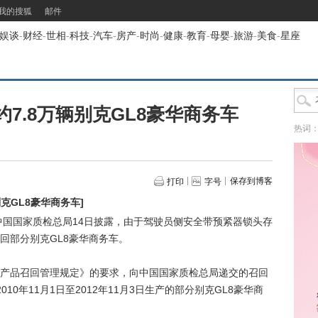
我的搜狐
邮件
娱谈
-
财经
-
世相
-
科技
-
汽车
-
房产
-
时尚
-
健康
-
教育
-
母婴
-
旅游
-
美食
-
星座
7.8万辆别克GL8豪华商务车
热词
保存到博客
打印
字号
别克GL8豪华商务车
]
中国国家质检总局14日披露，由于驾驶员侧安全带预紧器锁头存
回部分别克GL8豪华商务车。
品召回管理规定》的要求，向中国国家质检总局递交的召回
010年11月1日至2012年11月3日生产的部分别克GL8豪华商