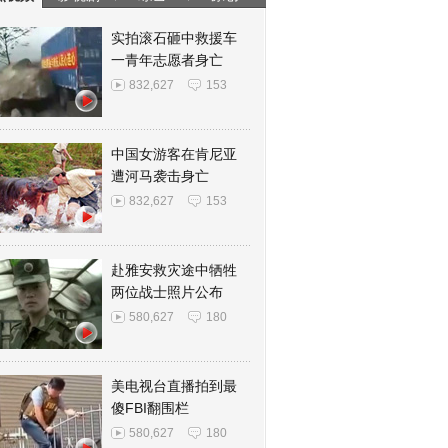
实拍滚石砸中救援车
一青年志愿者身亡
832,627
153
中国女游客在肯尼亚
遭河马袭击身亡
832,627
153
赴雅安救灾途中牺牲
两位战士照片公布
580,627
180
美电视台直播拍到最
傻FBI翻围栏
580,627
180