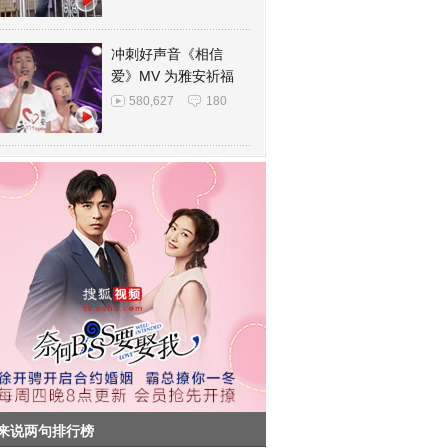
冲刺好声音《相信
爱》MV 为雅安祈福
580,627
180
来说两句排行榜