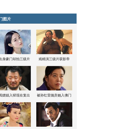
门图片
出身豪门却拍三级片
戏精演三级片获影帝
因嫖娼入狱现在复出
被孙红雷抛弃她入佛门