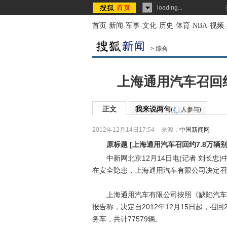
loading...
首页
-
新闻
-
军事
-
文化
-
历史
-
体育
-
NBA
-
视频
-
>
综合
上海通用汽车召回约
正文
我来说两句
(
人参与)
2012年12月14日17:54
来源：
中国新闻网
原标题
[
上海通用汽车召回约7.8万辆
中新网北京12月14日电(记者 刘长忠)
在安全隐患，上海通用汽车有限公司决定召
上海通用汽车有限公司按照《缺陷汽车产
报告称，决定自2012年12月15日起，召回2
务车，共计77579辆。