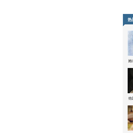
热
她
他