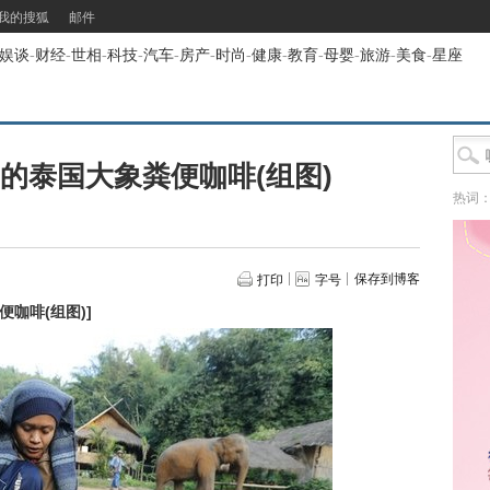
我的搜狐
邮件
娱谈
-
财经
-
世相
-
科技
-
汽车
-
房产
-
时尚
-
健康
-
教育
-
母婴
-
旅游
-
美食
-
星座
元的泰国大象粪便咖啡(组图)
热词
保存到博客
打印
字号
便咖啡(组图)
]