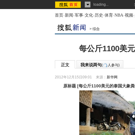
loading...
首页
-
新闻
-
军事
-
文化
-
历史
-
体育
-
NBA
-
视频
-
>
综合
每公斤1100美
正文
我来说两句
(
人参与)
2012年12月15日09:01
来源：
新华网
原标题
[
每公斤1100美元的泰国大象粪