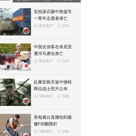
实拍滚石砸中救援车
一青年志愿者身亡
832,627
153
中国女游客在肯尼亚
遭河马袭击身亡
832,627
153
赴雅安救灾途中牺牲
两位战士照片公布
580,627
180
美电视台直播拍到最
傻FBI翻围栏
580,627
180