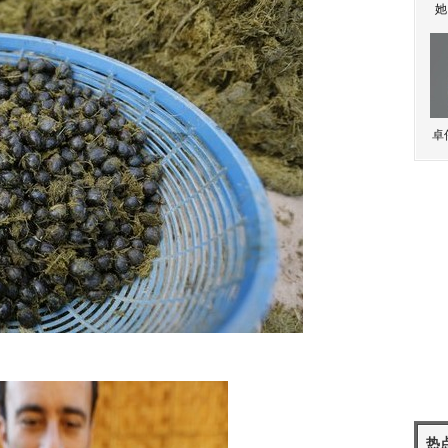
她
卓
热