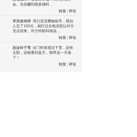
会。当你赚到很多钱时…
转发
|
评论
李英俊律师
哥们充话费输错号，替别
人交了100元，就打过去电话想让对方
充点回来。对方特郁闷地说…
转发
|
评论
急诊科于莺
出门时发现没下雪，还有
太阳，还能看到蓝天，惊呼这一天值
了！
转发
|
评论