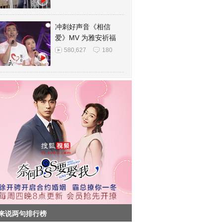
冲刺好声音《相信
爱》MV 为雅安祈福
580,627
180
来说两句排行榜