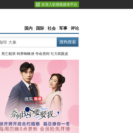
欢迎入驻搜狐媒体平台
国内
|
国际
|
社会
|
军事
|
评论
：
死亡航班
饲养蜘蛛侠
夺命房间
引力双眼皮