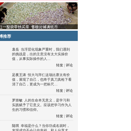
博推荐
袁岳
当浮层化现象严重时，我们遇到
的挑战是，出的主意没有太大实操价
值，从事实际操作的人…
转发
|
评论
足夜王涛
恒大与拜仁这场比赛太有价
值，展现了自己，也终于真刀真枪下看
清了自己，更成为一把标尺…
转发
|
评论
罗崇敏
人的生命本无意义，是学习和
实践赋予了它意义。应该把学习作为人
生的习惯和信仰。
转发
|
评论
陆琪
幸福是什么？当你功成名就时，
发现成功不会让你幸福，和人分享才