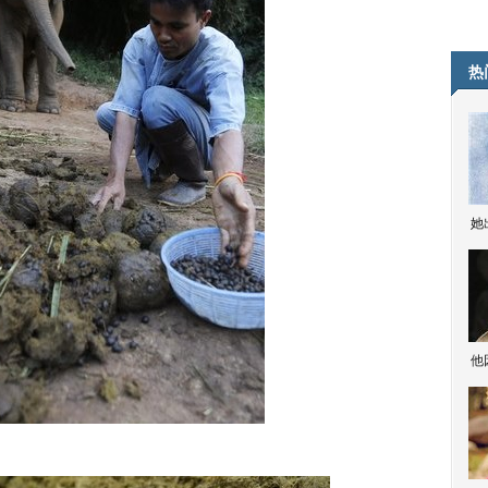
热
她
他