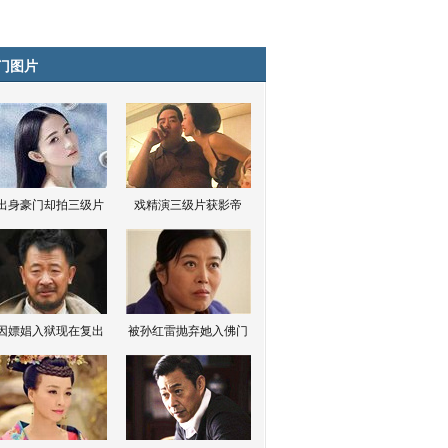
门图片
出身豪门却拍三级片
戏精演三级片获影帝
因嫖娼入狱现在复出
被孙红雷抛弃她入佛门