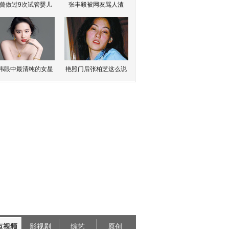
曾做过9次试管婴儿
张丰毅被网友骂人渣
伟眼中最清纯的女星
艳照门后张柏芝这么说
点视频
影视剧
综艺
原创