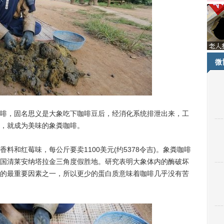
微
，固名思义是大象吃下咖啡豆后，经消化系统排泄出来，工
，就成为美味的象粪咖啡。
红莓味，每公斤要卖1100美元(约5378令吉)。象粪咖啡
国清莱安纳塔拉金三角度假胜地。研究表明大象体内的酶破坏
的最重要因素之一，所以更少的蛋白质意味着咖啡几乎没有苦