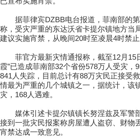
已宣布实施宵禁。
据菲律宾DZBB电台报道，菲南部的第
称，受灾严重的东达沃省卡提尔镇地方当
建议实施宵禁，从晚间20时至凌晨4时禁
菲官方最新灾情通报称，截至12月15日
霞”已造成菲南部32个省份578万人受灾，
841人失踪，目前总计有88万灾民正接受
情最为严重的几个城镇之一，据统计，该镇
灾，168人遇难。
媒体引述卡提尔镇镇长努涅兹及军警部
接到一批灾民报案称房屋遭人盗窃、财物
宵禁达成一致意见。