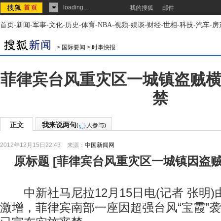
loading...
我的搜狐
邮件
首页
-
新闻
-
军事
-
文化
-
历史
-
体育
-
NBA
-
视频
-
娱谈
-
财经
-
世相
-
科技
-
汽车
-
房
>
国际要闻
>
时事快报
菲律宾台风重灾区一城镇盗贼横
禁
正文
我来说两句
(
人参与)
2012年12月15日22:43
来源：
中国新闻网
原标题
[
菲律宾台风重灾区一城镇因盗
中新社马尼拉12月15日电(记者 张明)
激增，菲律宾南部一座因超强台风“宝霞”