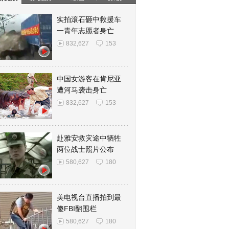
实拍滚石砸中救援车
一青年志愿者身亡
832,627
153
中国女游客在肯尼亚
遭河马袭击身亡
832,627
153
赴雅安救灾途中牺牲
两位战士照片公布
580,627
180
美电视台直播拍到最
傻FBI翻围栏
580,627
180