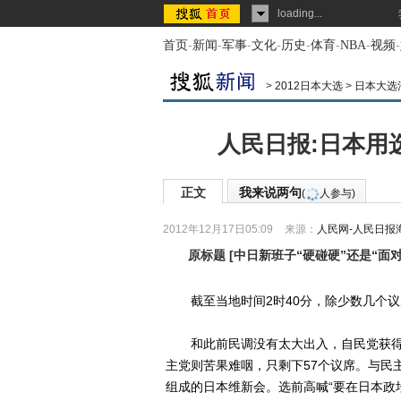
loading...
首页
-
新闻
-
军事
-
文化
-
历史
-
体育
-
NBA
-
视频
-
>
2012日本大选
>
日本大选
人民日报:日本用
正文
我来说两句
(
人参与)
2012年12月17日05:09
来源：
人民网-人民日报
原标题
[
中日新班子“硬碰硬”还是“面对
截至当地时间2时40分，除少数几个议
和此前民调没有太大出入，自民党获得众
主党则苦果难咽，只剩下57个议席。与民
组成的日本维新会。选前高喊“要在日本政坛