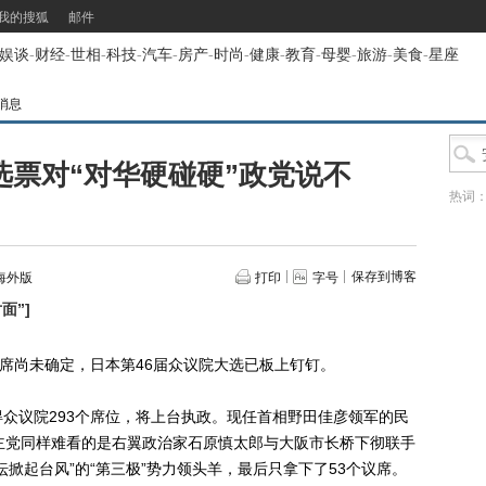
我的搜狐
邮件
娱谈
-
财经
-
世相
-
科技
-
汽车
-
房产
-
时尚
-
健康
-
教育
-
母婴
-
旅游
-
美食
-
星座
消息
选票对“对华硬碰硬”政党说不
热词
保存到博客
海外版
打印
字号
面”
]
席尚未确定，日本第46届众议院大选已板上钉钉。
议院293个席位，将上台执政。现任首相野田佳彦领军的民
主党同样难看的是右翼政治家石原慎太郎与大阪市长桥下彻联手
掀起台风”的“第三极”势力领头羊，最后只拿下了53个议席。