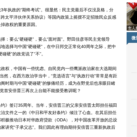
年执政的“期终考试”。很显然：民主党最后不仅没及格，分
（跨太平洋伙伴关系协议）等国内政策上摇摆不定招致民众反感
丢掉政权的重要原因。
微
要么“硬碰硬”，要么“面对面”。野田佳彦等民主党领导
地选择与中国“硬碰硬”，在中日邦交正常化40周年之际，把中
碰硬”的政党说了“不”。
政权，中国有一些忧虑。自民党内一些鹰派政治家在大选期间
当然，在西方政治学当中，“竞选语言”与“执政行动”常常是有距
阁时期与中国“硬碰硬”的惨痛经历，成为在野党后也亲眼目睹
。党首安倍晋三再次上台能不能接受教训呢？
》签订35周年。当年，安倍晋三的父亲安倍晋太郎担任福田
政治文件之一的《中日和平友好条约》倾注了心血。在其后担任
积极推动日本对华政府贷款（ODA），对中国改革开放的总设
家讲究“子承父志”。我们因此有理由期待安倍晋三重新执政后