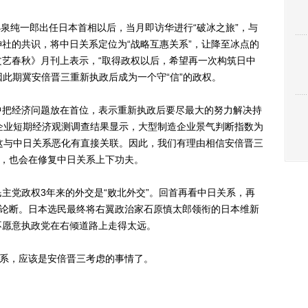
泉纯一郎出任日本首相以后，当月即访华进行“破冰之旅”，与
社的共识，将中日关系定位为“战略互惠关系”，让降至冰点的
艺春秋》月刊上表示，“取得政权以后，希望再一次构筑日中
因此期冀安倍晋三重新执政后成为一个守“信”的政权。
把经济问题放在首位，表示重新执政后要尽最大的努力解决持
企业短期经济观测调查结果显示，大型制造企业景气判断指数为
这与中日关系恶化有直接关联。因此，我们有理由相信安倍晋三
”，也会在修复中日关系上下功夫。
党政权3年来的外交是“败北外交”。回首再看中日关系，再
的论断。日本选民最终将右翼政治家石原慎太郎领衔的日本维新
不愿意执政党在右倾道路上走得太远。
系，应该是安倍晋三考虑的事情了。