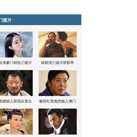
门图片
出身豪门却拍三级片
戏精演三级片获影帝
因嫖娼入狱现在复出
被孙红雷抛弃她入佛门