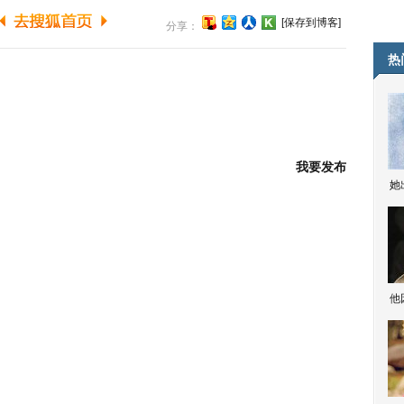
[保存到博客]
分享：
热
我要发布
她
他