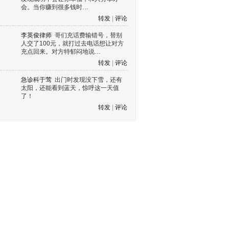
会。当你赚到很多钱时…
转发
|
评论
李英俊律师
哥们充话费输错号，替别
人交了100元，就打过去电话想让对方
充点回来。对方特郁闷地说…
转发
|
评论
急诊科于莺
出门时发现没下雪，还有
太阳，还能看到蓝天，惊呼这一天值
了！
转发
|
评论