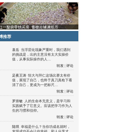
博推荐
袁岳
当浮层化现象严重时，我们遇到
的挑战是，出的主意没有太大实操价
值，从事实际操作的人…
转发
|
评论
足夜王涛
恒大与拜仁这场比赛太有价
值，展现了自己，也终于真刀真枪下看
清了自己，更成为一把标尺…
转发
|
评论
罗崇敏
人的生命本无意义，是学习和
实践赋予了它意义。应该把学习作为人
生的习惯和信仰。
转发
|
评论
陆琪
幸福是什么？当你功成名就时，
发现成功不会让你幸福，和人分享才