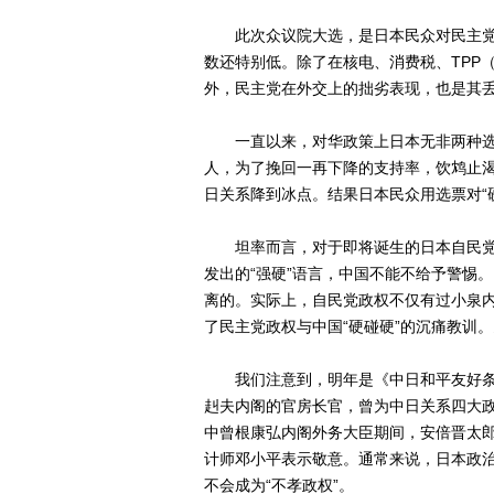
此次众议院大选，是日本民众对民主党3
数还特别低。除了在核电、消费税、TPP
外，民主党在外交上的拙劣表现，也是其
一直以来，对华政策上日本无非两种选择：
人，为了挽回一再下降的支持率，饮鸩止渴
日关系降到冰点。结果日本民众用选票对“硬
坦率而言，对于即将诞生的日本自民党
发出的“强硬”语言，中国不能不给予警惕。
离的。实际上，自民党政权不仅有过小泉内
了民主党政权与中国“硬碰硬”的沉痛教训
我们注意到，明年是《中日和平友好条约
赳夫内阁的官房长官，曾为中日关系四大
中曾根康弘内阁外务大臣期间，安倍晋太郎
计师邓小平表示敬意。通常来说，日本政治
不会成为“不孝政权”。