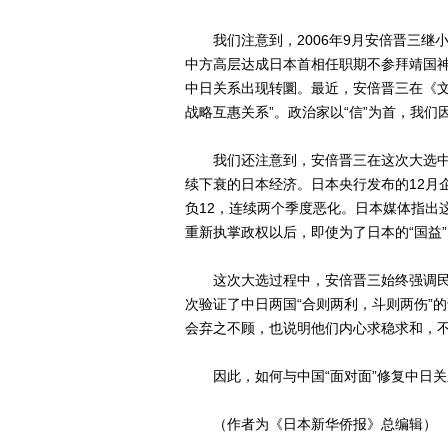
我们注意到，2006年9月安倍晋三继小
中方高层达成日本首相任职期不参拜靖国神
中日关系出现转圜。最近，安倍晋三在《文
战略互惠关系”。政治家以“信”为首，我们
我们还注意到，安倍晋三在这次大选中
续下衰的日本经济。日本央行发布的12月
负12，连续两个季度恶化。日本媒体指出
重新执掌政权以后，即使为了日本的“国益
这次大选过程中，安倍晋三始终强调民主
次验证了中日两国“合则两利，斗则两伤”
会弃之不顾，也说明他们内心求稳求和，
因此，如何与中国“面对面”修复中日关
（作者为《日本新华侨报》总编辑）