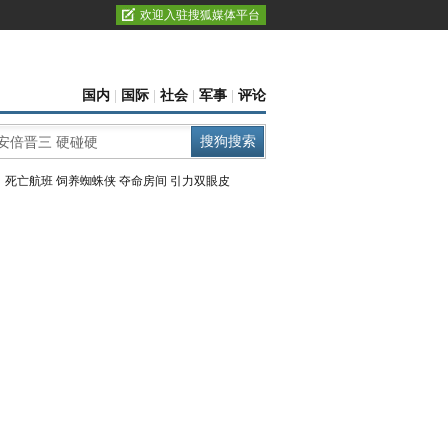
欢迎入驻搜狐媒体平台
国内
|
国际
|
社会
|
军事
|
评论
：
死亡航班
饲养蜘蛛侠
夺命房间
引力双眼皮