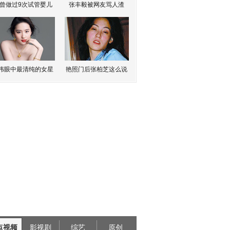
曾做过9次试管婴儿
张丰毅被网友骂人渣
伟眼中最清纯的女星
艳照门后张柏芝这么说
点视频
影视剧
综艺
原创