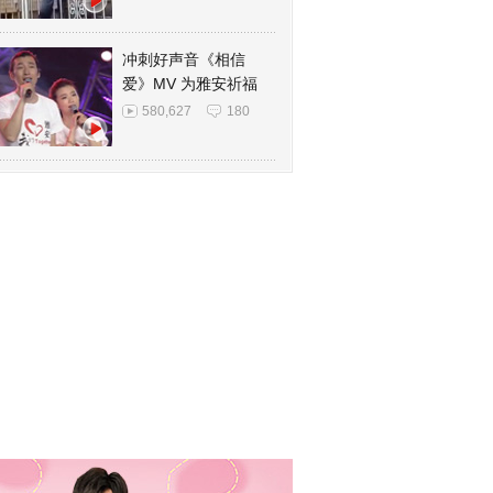
冲刺好声音《相信
爱》MV 为雅安祈福
580,627
180