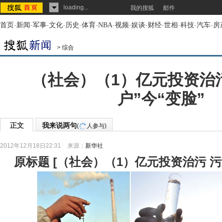
loading...
我的搜狐
邮件
首页
-
新闻
-
军事
-
文化
-
历史
-
体育
-
NBA
-
视频
-
娱谈
-
财经
-
世相
-
科技
-
汽车
-
房
>
综合
（社会）（1）亿元投资治污
户”今“变脸”
正文
我来说两句
(
人参与)
2012年12月18日22:31
来源：
新华社
原标题
[
（社会）（1）亿元投资治污 污