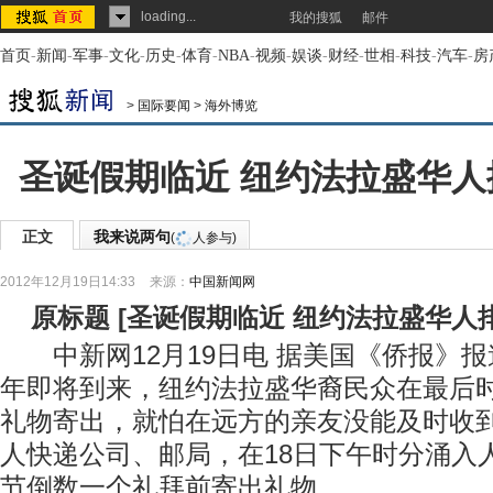
loading...
我的搜狐
邮件
首页
-
新闻
-
军事
-
文化
-
历史
-
体育
-
NBA
-
视频
-
娱谈
-
财经
-
世相
-
科技
-
汽车
-
房
>
国际要闻
>
海外博览
圣诞假期临近 纽约法拉盛华
正文
我来说两句
(
人参与)
2012年12月19日14:33
来源：
中国新闻网
原标题
[
圣诞假期临近 纽约法拉盛华人
中新网12月19日电 据美国《侨报》报
年即将到来，纽约法拉盛华裔民众在最后
礼物寄出，就怕在远方的亲友没能及时收
人快递公司、邮局，在18日下午时分涌入
节倒数一个礼拜前寄出礼物。