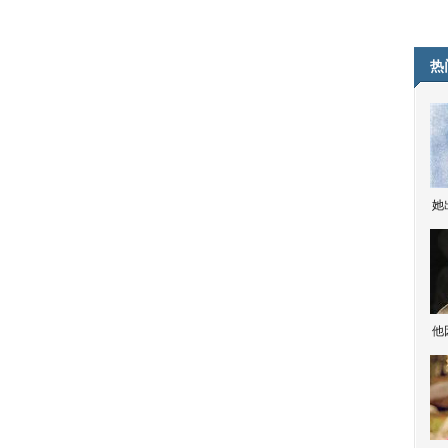
热
她
他