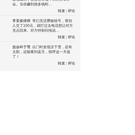
会。当你赚到很多钱时…
转发
|
评论
李英俊律师
哥们充话费输错号，替别
人交了100元，就打过去电话想让对方
充点回来。对方特郁闷地说…
转发
|
评论
急诊科于莺
出门时发现没下雪，还有
太阳，还能看到蓝天，惊呼这一天值
了！
转发
|
评论