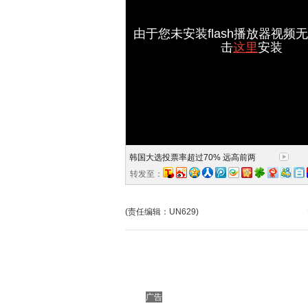
由于您未安装flash播放器视频
击
这里
安装
韩国大选投票率超过70% 远高前两
转发至：
(责任编辑：UN629)
广告