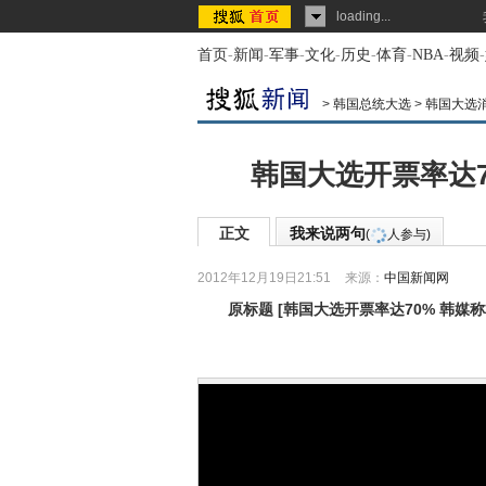
loading...
首页
-
新闻
-
军事
-
文化
-
历史
-
体育
-
NBA
-
视频
-
>
韩国总统大选
>
韩国大选
韩国大选开票率达7
正文
我来说两句
(
人参与)
2012年12月19日21:51
来源：
中国新闻网
原标题
[
韩国大选开票率达70% 韩媒