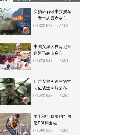
实拍滚石砸中救援车
一青年志愿者身亡
832,627
153
中国女游客在肯尼亚
遭河马袭击身亡
832,627
153
赴雅安救灾途中牺牲
两位战士照片公布
580,627
180
美电视台直播拍到最
傻FBI翻围栏
580,627
180