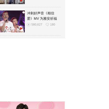
冲刺好声音《相信
爱》MV 为雅安祈福
580,627
180