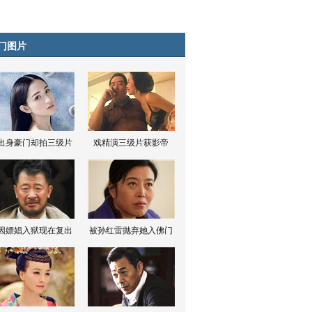
门图片
出身豪门却拍三级片
戏精演三级片获影帝
因嫖娼入狱现在复出
被孙红雷抛弃她入佛门