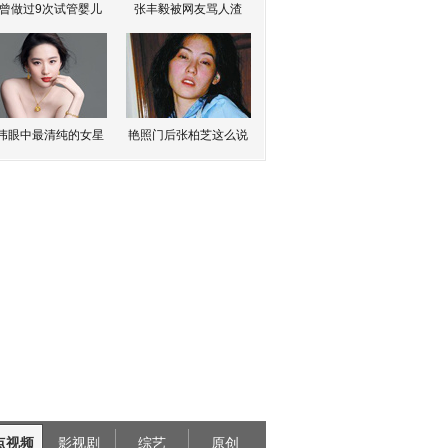
曾做过9次试管婴儿
张丰毅被网友骂人渣
伟眼中最清纯的女星
艳照门后张柏芝这么说
点视频
影视剧
综艺
原创