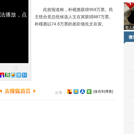
此前报道称，朴槿惠获得959万票。民
无法播放，点
主统合党总统候选人文在寅获得887万票。
朴槿惠以74.8万票的差距领先文在寅。
微
[保存到博客]
分享：