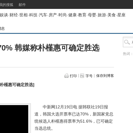
我的搜狐
邮件
娱谈
-
财经
-
世相
-
科技
-
汽车
-
房产
-
时尚
-
健康
-
教育
-
母婴
-
旅游
-
美食
-
星座
消息
0% 韩媒称朴槿惠可确定胜选
热词
保存到博客
打印
字号
称朴槿惠可确定胜选
]
中新网12月19日电 据韩联社19日报
道，韩国大选开票率已达70%，新国家党总
统候选人朴槿惠得票率为51.6%，已可确定
当选总统。