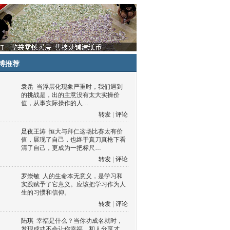
博推荐
袁岳
当浮层化现象严重时，我们遇到
的挑战是，出的主意没有太大实操价
值，从事实际操作的人…
转发
|
评论
足夜王涛
恒大与拜仁这场比赛太有价
值，展现了自己，也终于真刀真枪下看
清了自己，更成为一把标尺…
转发
|
评论
罗崇敏
人的生命本无意义，是学习和
实践赋予了它意义。应该把学习作为人
生的习惯和信仰。
转发
|
评论
陆琪
幸福是什么？当你功成名就时，
发现成功不会让你幸福，和人分享才