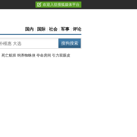
欢迎入驻搜狐媒体平台
国内
|
国际
|
社会
|
军事
|
评论
：
死亡航班
饲养蜘蛛侠
夺命房间
引力双眼皮