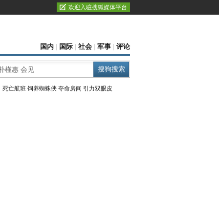
欢迎入驻搜狐媒体平台
国内
|
国际
|
社会
|
军事
|
评论
：
死亡航班
饲养蜘蛛侠
夺命房间
引力双眼皮