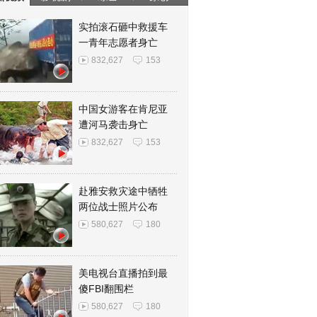
实拍滚石砸中救援车
一青年志愿者身亡
832,627
153
中国女游客在肯尼亚
遭河马袭击身亡
832,627
153
赴雅安救灾途中牺牲
两位战士照片公布
580,627
180
美电视台直播拍到最
傻FBI翻围栏
580,627
180