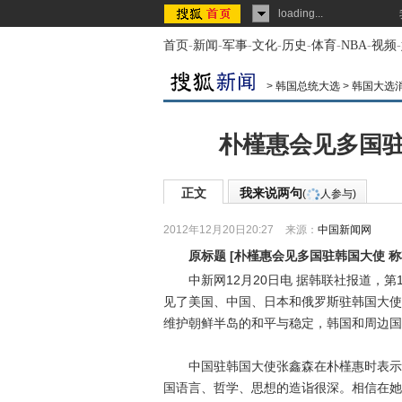
loading...
首页
-
新闻
-
军事
-
文化
-
历史
-
体育
-
NBA
-
视频
-
>
韩国总统大选
>
韩国大选
朴槿惠会见多国驻
正文
我来说两句
(
人参与)
2012年12月20日20:27
来源：
中国新闻网
原标题
[
朴槿惠会见多国驻韩国大使 
中新网12月20日电 据韩联社报道，第
见了美国、中国、日本和俄罗斯驻韩国大使
维护朝鲜半岛的和平与稳定，韩国和周边国
中国驻韩国大使张鑫森在朴槿惠时表示，
国语言、哲学、思想的造诣很深。相信在她