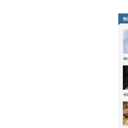
热
她
他