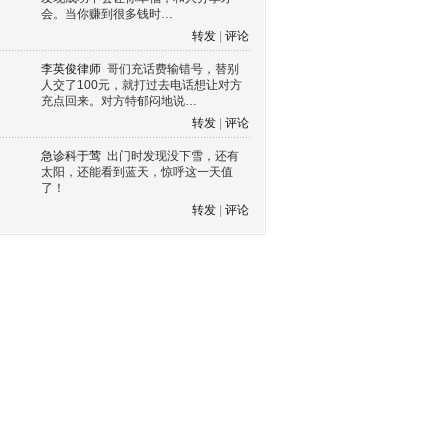
会。当你赚到很多钱时…
转发
|
评论
李英俊律师
哥们充话费输错号，替别
人交了100元，就打过去电话想让对方
充点回来。对方特郁闷地说…
转发
|
评论
急诊科于莺
出门时发现没下雪，还有
太阳，还能看到蓝天，惊呼这一天值
了！
转发
|
评论