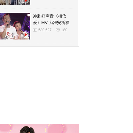
冲刺好声音《相信
爱》MV 为雅安祈福
580,627
180