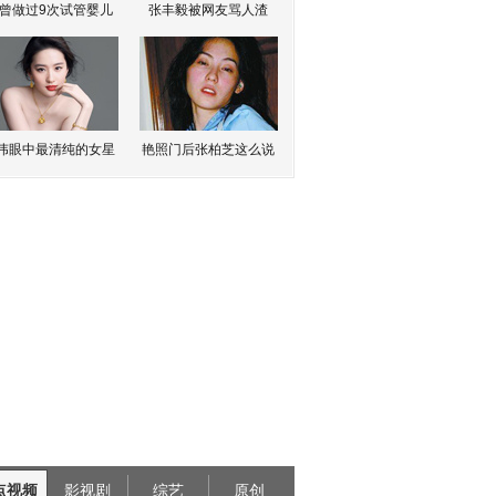
曾做过9次试管婴儿
张丰毅被网友骂人渣
伟眼中最清纯的女星
艳照门后张柏芝这么说
点视频
影视剧
综艺
原创