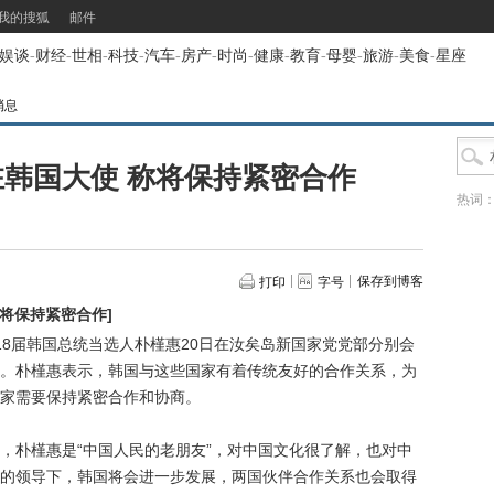
我的搜狐
邮件
娱谈
-
财经
-
世相
-
科技
-
汽车
-
房产
-
时尚
-
健康
-
教育
-
母婴
-
旅游
-
美食
-
星座
消息
韩国大使 称将保持紧密合作
热词
保存到博客
打印
字号
称将保持紧密合作
]
18届韩国总统当选人朴槿惠20日在汝矣岛新国家党党部分别会
。朴槿惠表示，韩国与这些国家有着传统友好的合作关系，为
家需要保持紧密合作和协商。
朴槿惠是“中国人民的老朋友”，对中国文化很了解，也对中
的领导下，韩国将会进一步发展，两国伙伴合作关系也会取得