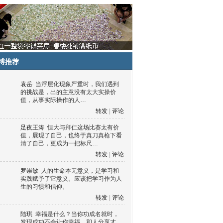
博推荐
袁岳
当浮层化现象严重时，我们遇到
的挑战是，出的主意没有太大实操价
值，从事实际操作的人…
转发
|
评论
足夜王涛
恒大与拜仁这场比赛太有价
值，展现了自己，也终于真刀真枪下看
清了自己，更成为一把标尺…
转发
|
评论
罗崇敏
人的生命本无意义，是学习和
实践赋予了它意义。应该把学习作为人
生的习惯和信仰。
转发
|
评论
陆琪
幸福是什么？当你功成名就时，
发现成功不会让你幸福，和人分享才