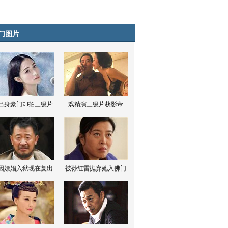
门图片
出身豪门却拍三级片
戏精演三级片获影帝
因嫖娼入狱现在复出
被孙红雷抛弃她入佛门