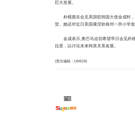
巨大发展。
朴槿惠在会见美国驻韩国大使金成时，对
贺。她还对近日美国康涅狄格州一所小学发
金成表示,奥巴马迫切希望早日会见朴槿
拉里，以讨论未来韩美关系发展。
(责任编辑：UN629)
广告