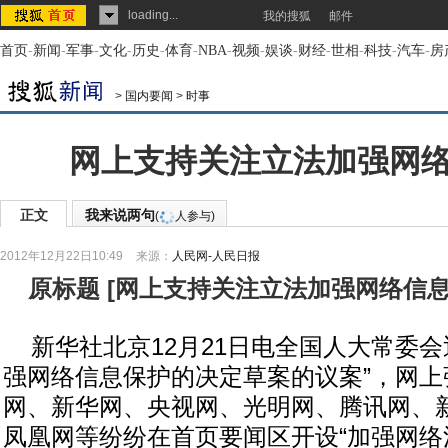
loading...
我的搜狐
邮件
首页
-
新闻
-
军事
-
文化
-
历史
-
体育
-
NBA
-
视频
-
娱谈
-
财经
-
世相
-
科技
-
汽车
-
房
>
国内要闻
>
时事
网上支持关注立法加强网
正文
我来说两句
(
人参与)
2012年12月22日10:49
来源：
人民网-人民日报
原标题
[
网上支持关注立法加强网络信
新华社北京12月21日电全国人大常委会
强网络信息保护的决定草案的议案”，网上
网、新华网、央视网、光明网、腾讯网、
凤凰网等纷纷在首页要闻区开设“加强网络