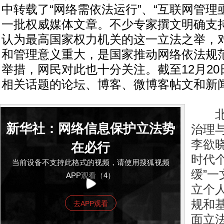
中转载了“网络需依法运行”、“互联网管理
一批权威媒体文章。不少专家撰文明确支
认为最高国家权力机关的这一立法之举，
和管理意义重大，是国家推动网络依法规
举措，网民对此也十分关注。截至12月2
相关话题的论坛、博客、微博客帖文和新
北京
新华社：网络信息保护立法势
治理
李欲
在必行
时代
当前设备不支持此格式的视频，请使用搜狐视频
缓”
APP观看（4）
立个
规和
去APP观看
面立