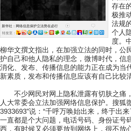
存在
极推
法规
新华社：网络信息保护立法势在必行
个人
转发至：
度。
柳华文撰文指出，在加强立法的同时，公
护自己和他人隐私的理念，微博时代，信
消化、发布、传播信息的能力正在成为当
新素质，发布和传播信息应该有自己比较
不少网民对网上隐私泄露有切肤之痛，
人大常委会立法加强网络信息保护。搜狐微
3933693”说：“千呼万唤始出来，终于
一直都是个大问题，电话号码、身份证号
西，有时候又必须要放到网络上，很不放