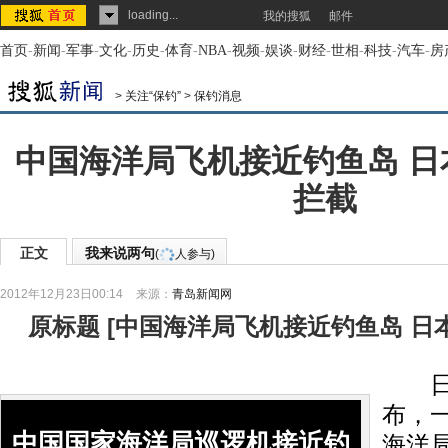
loading...
我的搜狐
邮件
首页
-
新闻
-
军事
-
文化
-
历史
-
体育
-
NBA
-
视频
-
娱谈
-
财经
-
世相
-
科技
-
汽车
-
房
>
关注“保钓”
>
保钓消息
中国海洋局飞机接近钓鱼岛 日本
拦截
正文
我来说两句
(
人参与)
2012年12月23日00:14
来源：
青岛新闻网
原标题
[
中国海洋局飞机接近钓鱼岛 日
日本
布，
中国国家海洋局巡逻机接近钓
海洋