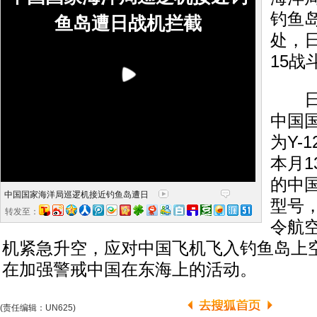
钓鱼岛
鱼岛遭日战机拦截
处，日
15
日本
中国
为Y-
本月
的中
中国国家海洋局巡逻机接近钓鱼岛遭日
型号
转发至：
令航空
机紧急升空，应对中国飞机飞入钓鱼岛上
在加强警戒中国在东海上的活动。
(责任编辑：UN625)