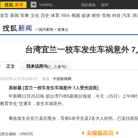
loading...
我的搜狐
邮件
首页
-
新闻
-
军事
-
文化
-
历史
-
体育
-
NBA
-
视频
-
娱谈
-
财经
-
世相
-
科技
-
汽车
-
房
>
国内要闻
>
港澳台
台湾宜兰一校车发生车祸意外 7
正文
我来说两句
(
人参与)
2012年12月25日09:47
来源：
中国新闻网
原标题
[
宜兰一校车发生车祸意外 7人受伤送医
]
中新网12月25日电 据台湾TVBS新闻台报道，今天（25日）上午8
教育学生”交通车，发生车祸意外。
事故发生在宜兰县壮围乡，导致5名学生及2名大人轻伤，已送往医
(责任编辑：UN629)