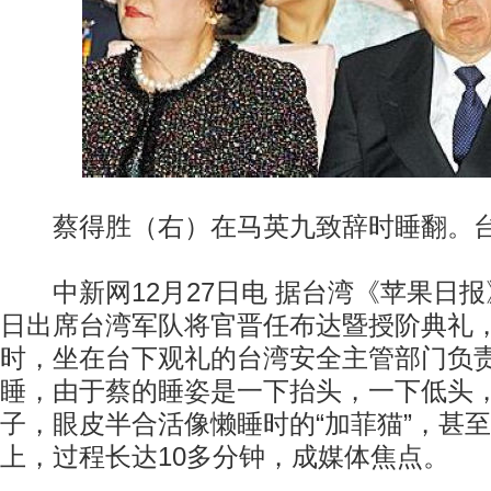
蔡得胜（右）在马英九致辞时睡翻。台
中新网12月27日电 据台湾《苹果日报
日出席台湾军队将官晋任布达暨授阶典礼
时，坐在台下观礼的台湾安全主管部门负
睡，由于蔡的睡姿是一下抬头，一下低头
子，眼皮半合活像懒睡时的“加菲猫”，甚
上，过程长达10多分钟，成媒体焦点。