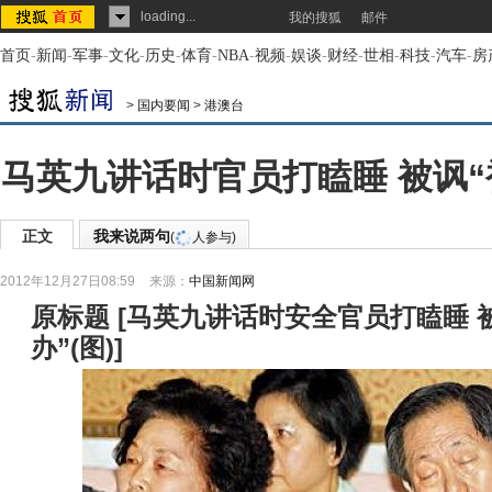
loading...
我的搜狐
邮件
首页
-
新闻
-
军事
-
文化
-
历史
-
体育
-
NBA
-
视频
-
娱谈
-
财经
-
世相
-
科技
-
汽车
-
房
>
国内要闻
>
港澳台
马英九讲话时官员打瞌睡 被讽“
正文
我来说两句
(
人参与)
2012年12月27日08:59
来源：
中国新闻网
原标题
[
马英九讲话时安全官员打瞌睡 
办”(图)
]