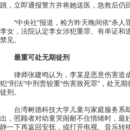
跳，立即通报警方并将她送医，急救后仍
“中央社”报道，检方昨天晚间依“杀人罪
李女，法院认定李女涉犯重罪、有串证和
禁见。
最重可处无期徒刑
律师张建鸣认为，李某是恶意伤害造成
犯“刑法”中刑责较重“伤害致死罪”，处无
徒刑。
台湾树德科技大学儿童与家庭服务系助
出，照顾者对幼童哭闹耐不住情绪时，最
静一下再返回安抚，或打开电视、音乐转