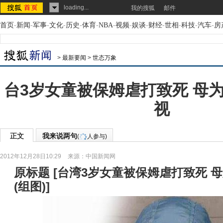
loading...
我的搜狐
邮件
首页
-
新闻
-
军事
-
文化
-
历史
-
体育
-
NBA
-
视频
-
娱谈
-
财经
-
世相
-
科技
-
汽车
-
房
>
最新要闻
>
世态万象
台3岁女童被保姆虐打致死 母
视
正文
我来说两句
(
人参与)
2012年12月28日10:29
来源：
中国新闻网
原标题
[
台湾3岁女童被保姆虐打致死 
(组图)
]