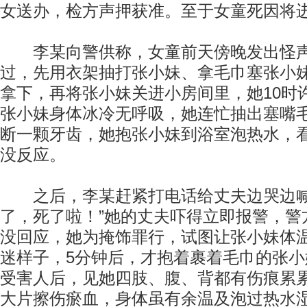
女送办，检方声押获准。至于女童死因将
李某向警供称，女童前天傍晚发出怪声
过，先用衣架抽打张小妹、拿毛巾塞张小
拿下，再将张小妹关进小房间里，她10时
张小妹身体冰冷无呼吸，她连忙抽出塞嘴
断一颗牙齿，她抱张小妹到浴室泡热水，
没反应。
之后，李某赶紧打电话给丈夫边哭边喊
了，死了啦！”她的丈夫吓得立即报警，警
没回应，她为掩饰罪行，试图让张小妹体
迷样子，5分钟后，才抱着裹着毛巾的张
受害人后，见她四肢、腹、背都有伤痕累
大片擦伤瘀血，身体虽有余温及泡过热水