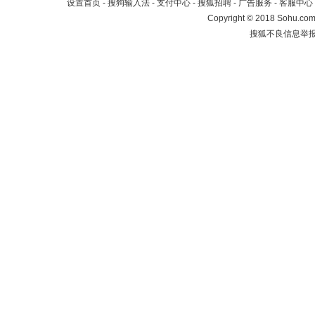
设置首页
-
搜狗输入法
-
支付中心
-
搜狐招聘
-
广告服务
-
客服中心
Copyright
©
2018 Sohu.com 
搜狐不良信息举