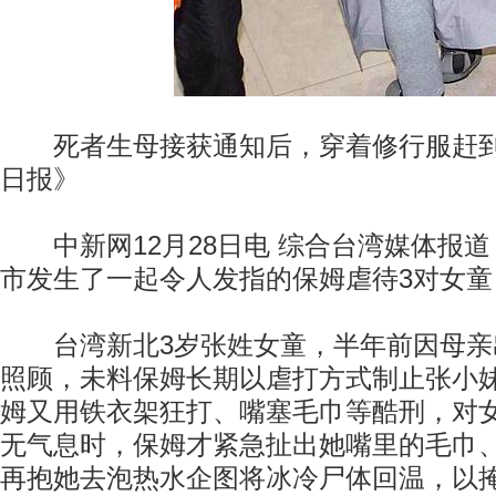
死者生母接获通知后，穿着修行服赶到
日报》
中新网12月28日电 综合台湾媒体报道
市发生了一起令人发指的保姆虐待3对女
台湾新北3岁张姓女童，半年前因母亲
照顾，未料保姆长期以虐打方式制止张小妹
姆又用铁衣架狂打、嘴塞毛巾等酷刑，对
无气息时，保姆才紧急扯出她嘴里的毛巾
再抱她去泡热水企图将冰冷尸体回温，以