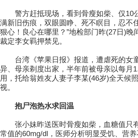
警方赶抵现场，看到骨瘦如柴、仅10
满新旧伤痕，双眼圆睁、死不瞑目，忍不住
狠心！良心在哪里？”地检部门昨(27日)
裁定李女羁押禁见。
台湾《苹果日报》报道，遭虐死的女童(
异、母亲剃度出家，半年前被母亲以每月1.
用，托给翁姓友人妻子李某(46岁)全天候
视。
抱尸泡热水求回温
张小妹昨送医时骨瘦如柴，血糖值只有9m
常值的60mg/dl，医师分析明显受饥、营