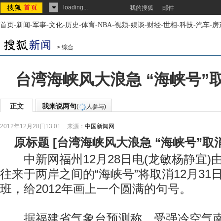
loading...
我的搜狐
邮件
首页
-
新闻
-
军事
-
文化
-
历史
-
体育
-
NBA
-
视频
-
娱谈
-
财经
-
世相
-
科技
-
汽车
-
房
>
综合
台湾海峡风大浪急 “海峡号”
正文
我来说两句
(
人参与)
2012年12月28日13:01
来源：
中国新闻网
原标题
[
台湾海峡风大浪急 “海峡号”取
中新网福州12月28日电(龙敏杨静宜)
往来于两岸之间的“海峡号”将取消12月31日
班，给2012年画上一个圆满的句号。
据福建省气象台预测称，受强冷空气南