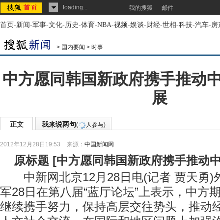
loading...
我的搜狐
邮件
首页
-
新闻
-
军事
-
文化
-
历史
-
体育
-
NBA
-
视频
-
娱谈
-
财经
-
世相
-
科技
-
汽车
-
房
>
国内要闻
>
时事
中方愿同韩国新政府携手推动
展
正文
我来说两句
(
人参与)
2012年12月28日19:53
来源：
中国新闻网
原标题
[
中方愿同韩国新政府携手推动
中新网北京12月28日电(记者 贾天勇)
军28日在第八届“蓝厅论坛”上表示，中方
继续携手努力，保持高层交往势头，推动