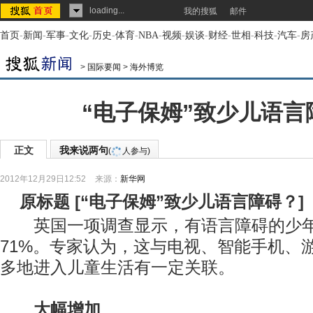
loading...
我的搜狐
邮件
首页
-
新闻
-
军事
-
文化
-
历史
-
体育
-
NBA
-
视频
-
娱谈
-
财经
-
世相
-
科技
-
汽车
-
房
>
国际要闻
>
海外博览
“电子保姆”致少儿语言
正文
我来说两句
(
人参与)
2012年12月29日12:52
来源：
新华网
原标题
[
“电子保姆”致少儿语言障碍？
]
英国一项调查显示，有语言障碍的少年
71%。专家认为，这与电视、智能手机、
多地进入儿童生活有一定关联。
大幅增加