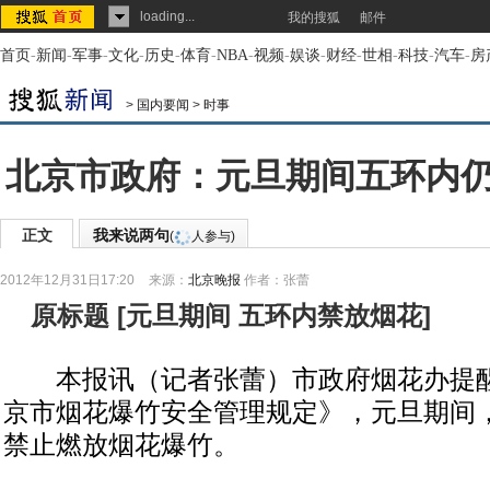
loading...
我的搜狐
邮件
首页
-
新闻
-
军事
-
文化
-
历史
-
体育
-
NBA
-
视频
-
娱谈
-
财经
-
世相
-
科技
-
汽车
-
房
>
国内要闻
>
时事
北京市政府：元旦期间五环内
正文
我来说两句
(
人参与)
2012年12月31日17:20
来源：
北京晚报
作者：张蕾
原标题
[
元旦期间 五环内禁放烟花
]
本报讯（记者张蕾）市政府烟花办提醒
京市烟花爆竹安全管理规定》，元旦期间
禁止燃放烟花爆竹。