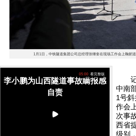
1月1日，中铁隧道集团公司总经理张继奎在现场工作会上鞠躬
05:00
看完整版
记者
李小鹏为山西隧道事故瞒报感
中南
自责
1号
作会
次事
西省
级别