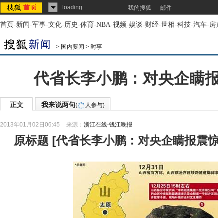
loading...
我的搜狐
邮件
首页
-
新闻
-
军事
-
文化
-
历史
-
体育
-
NBA
-
视频
-
娱谈
-
财经
-
世相
-
科技
-
汽车
-
房
>
国内要闻
>
时事
代省长李小鹏：对央企瞒
正文
我来说两句
(
人参与)
2013年01月02日06:45
来源：
浙江在线-钱江晚报
原标题
[
代省长李小鹏：对央企瞒报震