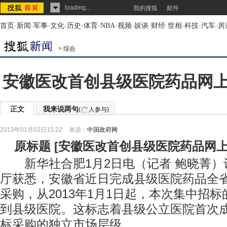
loading...
我的搜狐
邮件
首页
-
新闻
-
军事
-
文化
-
历史
-
体育
-
NBA
-
视频
-
娱谈
-
财经
-
世相
-
科技
-
汽车
-
房
>
综合
安徽医改首创县级医院药品网
正文
我来说两句
(
人参与)
2013年01月02日15:22
来源：
中国政府网
原标题
[
安徽医改首创县级医院药品网
新华社合肥1月2日电（记者 鲍晓菁）
厅获悉，安徽省近日完成县级医院药品全
采购，从2013年1月1日起，本次集中招
到县级医院。这标志着县级公立医院首次
标采购的独立市场层级。