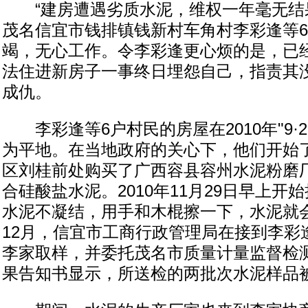
“建房遭遇劣质水泥，维权一年毫无结果
茂名信宜市钱排镇钱新村车角村李彩逢等
竭，无心工作。令李彩逢更心烦的是，已经
法住进新房子一事终日埋怨自己，指责其
成仇。
李彩逢等6户村民的房屋在2010年"9·2
为平地。在当地政府的关心下，他们开始
区刘桂前处购买了广西容县容州水泥粉磨
合硅酸盐水泥。2010年11月29日早上开
水泥不凝结，用手和木棍擦一下，水泥就
12月，信宜市工商行政管理局在接到李彩
李家取样，并委托茂名市质量计量监督检
果告知书显示，所送检的两批次水泥样品