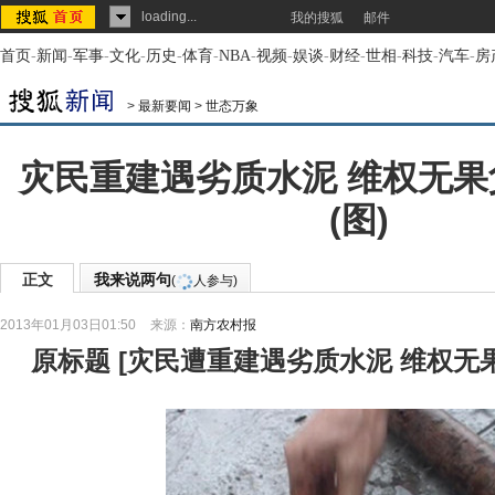
loading...
我的搜狐
邮件
首页
-
新闻
-
军事
-
文化
-
历史
-
体育
-
NBA
-
视频
-
娱谈
-
财经
-
世相
-
科技
-
汽车
-
房
>
最新要闻
>
世态万象
灾民重建遇劣质水泥 维权无
(图)
正文
我来说两句
(
人参与)
2013年01月03日01:50
来源：
南方农村报
原标题
[
灾民遭重建遇劣质水泥 维权无