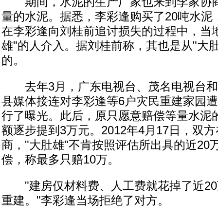
期间，水泥的生产厂家也来到李家协商
量的水泥。据悉，李彩逢购买了20吨水泥，
在李彩逢向刘桂前追讨损失的过程中，当
雄"的人介入。据刘桂前称，其也是从"大
的。
去年3月，广东电视台、茂名电视台和
县媒体接连对李彩逢等6户灾民重建家园
行了曝光。此后，原只愿意赔偿等量水泥的
额逐步提到3万元。2012年4月17日，双
商，"大肚雄"不肯按照评估所出具的近20
偿，称最多只赔10万。
"建房仅材料费、人工费就花掉了近20
重建。"李彩逢当场拒绝了对方。